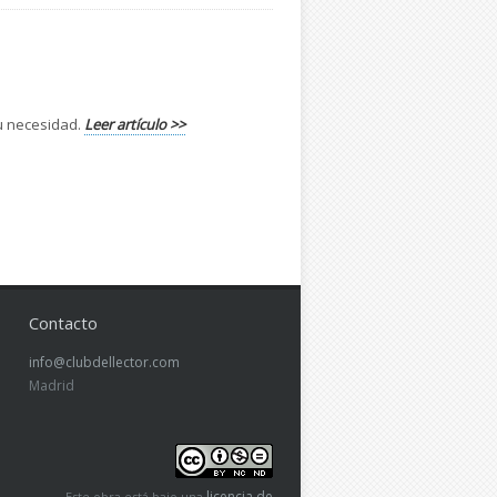
su necesidad.
Leer artículo >>
Contacto
info@clubdellector.com
Madrid
licencia de
Este obra está bajo una