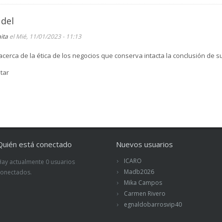
 del
aita
el Mié, 11/01/2023 - 11:13
 acerca de la ética de los negocios que conserva intacta la conclusión de 
tar
Quién está conectado
Nuevos usuarios
ICARO
Hay actualmente 0 usuarios
Madb2026
conectados.
Mika Campos
Carmen Rivero
egnaldobarrosvip40