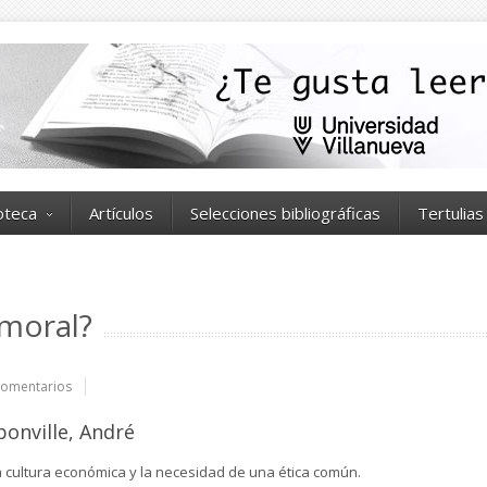
ioteca
Artículos
Selecciones bibliográficas
Tertulias
 moral?
omentarios
onville, André
la cultura económica y la necesidad de una ética común.