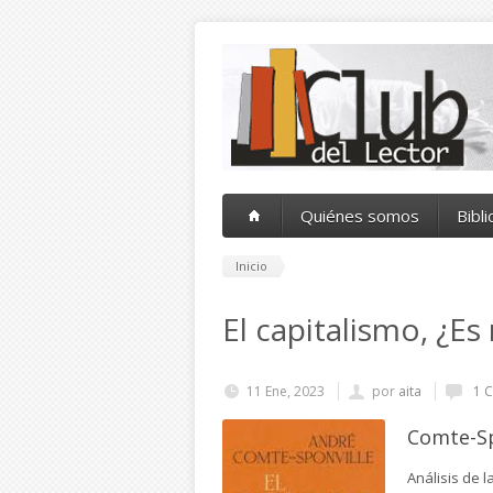
Pasar al contenido principal
Quiénes somos
Bibl
Inicio
El capitalismo, ¿Es
11 Ene, 2023
por
aita
1 C
Comte-Sp
Análisis de 