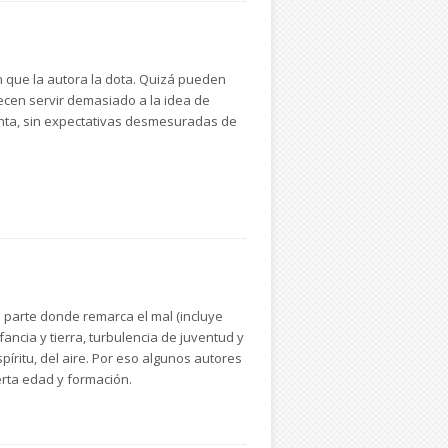
demasiados suicidios en la realidad
a introducir un rayo de fe o de
n que la autora la dota. Quizá pueden
ecen servir demasiado a la idea de
uenta, sin expectativas desmesuradas de
a parte donde remarca el mal (incluye
ancia y tierra, turbulencia de juventud y
píritu, del aire. Por eso algunos autores
erta edad y formación.