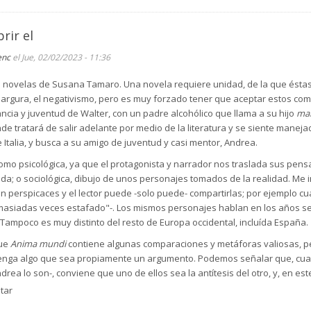
rir el
enc
el Jue, 02/02/2023 - 11:36
las novelas de Susana Tamaro. Una novela requiere unidad, de la que ést
gura, el negativismo, pero es muy forzado tener que aceptar estos como 
fancia y juventud de Walter, con un padre alcohólico que llama a su hijo
ma
de tratará de salir adelante por medio de la literatura y se siente manejad
e Italia, y busca a su amigo de juventud y casi mentor, Andrea.
omo psicológica, ya que el protagonista y narrador nos traslada sus pensa
da; o sociológica, dibujo de unos personajes tomados de la realidad. Me 
perspicaces y el lector puede -solo puede- compartirlas; por ejemplo cuan
 demasiadas veces estafado"-. Los mismos personajes hablan en los años se
. Tampoco es muy distinto del resto de Europa occidental, incluída España.
que
Anima mundi
contiene algunas comparaciones y metáforas valiosas, pe
enga algo que sea propiamente un argumento. Podemos señalar que, cu
drea lo son-, conviene que uno de ellos sea la antítesis del otro, y, en 
mente la escena. En cuanto al título, tampoco se nos ocurre qué relación
tar
ndo y de la sociedad, algo con lo que no podemos estar de acuerdo.