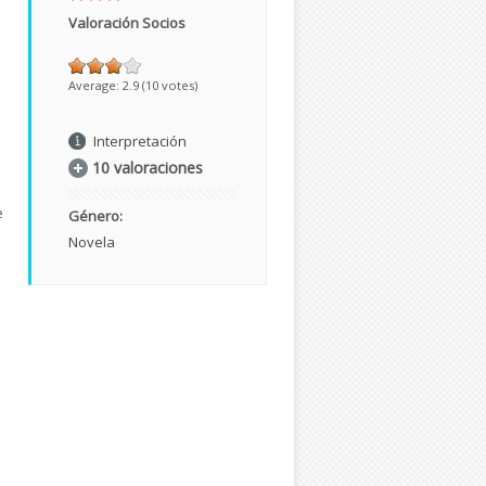
Valoración Socios
Average:
2.9
(
10
votes)
n
Interpretación
10 valoraciones
e
Género:
Novela