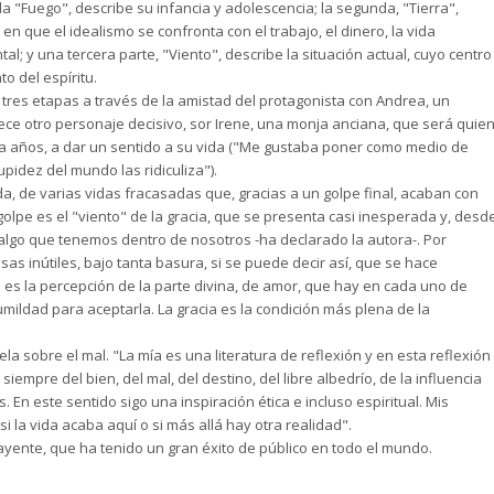
da "Fuego", describe su infancia y adolescencia; la segunda, "Tierra",
n que el idealismo se confronta con el trabajo, el dinero, la vida
l; y una tercera parte, "Viento", describe la situación actual, cuyo centro
o del espíritu.
s tres etapas a través de la amistad del protagonista con Andrea, un
ece otro personaje decisivo, sor Irene, una monja anciana, que será quie
ta años, a dar un sentido a su vida ("Me gustaba poner como medio de
pidez del mundo las ridiculiza").
uda, de varias vidas fracasadas que, gracias a un golpe final, acaban con
olpe es el "viento" de la gracia, que se presenta casi inesperada y, desd
s algo que tenemos dentro de nosotros -ha declarado la autora-. Por
sas inútiles, bajo tanta basura, si se puede decir así, que se hace
a es la percepción de la parte divina, de amor, que hay en cada uno de
mildad para aceptarla. La gracia es la condición más plena de la
 sobre el mal. "La mía es una literatura de reflexión y en esta reflexión
iempre del bien, del mal, del destino, del libre albedrío, de la influencia
En este sentido sigo una inspiración ética e incluso espiritual. Mis
i la vida acaba aquí o si más allá hay otra realidad".
rayente, que ha tenido un gran éxito de público en todo el mundo.