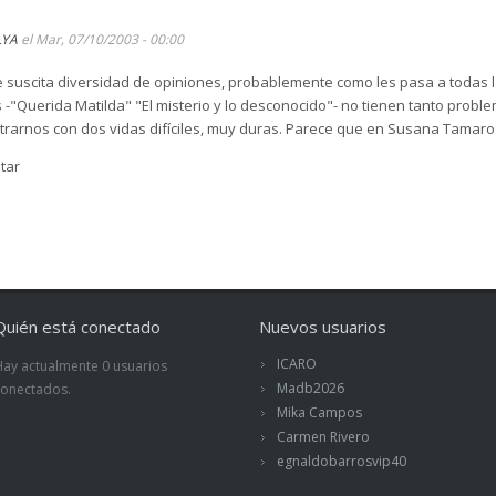
LYA
el Mar, 07/10/2003 - 00:00
e suscita diversidad de opiniones, probablemente como les pasa a todas
 -"Querida Matilda" "El misterio y lo desconocido"- no tienen tanto probl
rarnos con dos vidas difíciles, muy duras. Parece que en Susana Tamaro
tar
Quién está conectado
Nuevos usuarios
ICARO
Hay actualmente 0 usuarios
Madb2026
conectados.
Mika Campos
Carmen Rivero
egnaldobarrosvip40