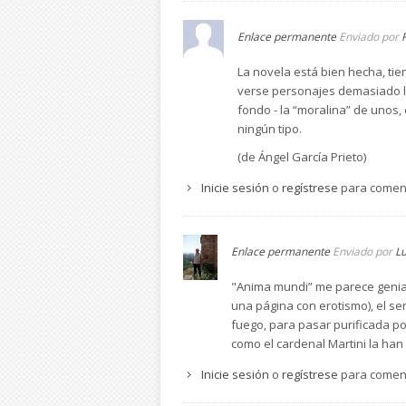
Por su negativismo, no recomendaría la l
como para alentarlos con este tipo de n
Enlace permanente
Enviado por
esperanza en el relato.
La novela está bien hecha, ti
verse personajes demasiado li
fondo - la “moralina” de unos,
ningún tipo.
(de Ángel García Prieto)
Inicie sesión
o
regístrese
para comen
Enlace permanente
Enviado por
Lu
"Anima mundi” me parece genial,
una página con erotismo), el sen
fuego, para pasar purificada por
como el cardenal Martini la han
Inicie sesión
o
regístrese
para comen