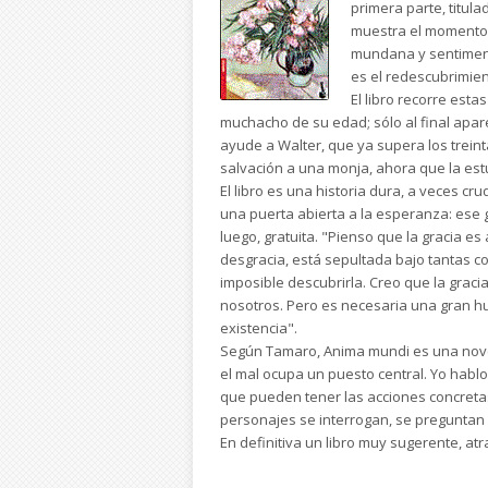
primera parte, titula
muestra el momento e
mundana y sentimenta
es el redescubrimient
El libro recorre esta
muchacho de su edad; sólo al final apar
ayude a Walter, que ya supera los trein
salvación a una monja, ahora que la estu
El libro es una historia dura, a veces cr
una puerta abierta a la esperanza: ese g
luego, gratuita. "Pienso que la gracia e
desgracia, está sepultada bajo tantas co
imposible descubrirla. Creo que la graci
nosotros. Pero es necesaria una gran hu
existencia".
Según Tamaro, Anima mundi es una novela
el mal ocupa un puesto central. Yo hablo s
que pueden tener las acciones concretas. 
personajes se interrogan, se preguntan s
En definitiva un libro muy sugerente, at