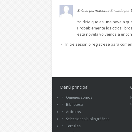
Enlace permanente
Enviado por
Yo diría que es una novela qu
Probablemente los otros libros
esta novela volvemos a encont
Inicie sesión
o
regístrese
para comen
Menú principal
Quiénes somos
Biblioteca
Artículos
Selecciones bibliográficas
Tertulias