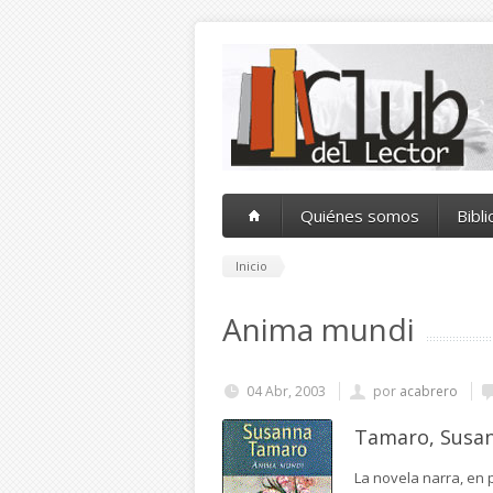
Pasar al contenido principal
Quiénes somos
Bibl
Inicio
Anima mundi
04 Abr, 2003
por
acabrero
Tamaro, Susa
La novela narra, en 