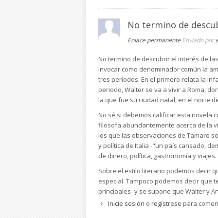
No termino de descub
Enlace permanente
Enviado por
No termino de descubrir el interés de 
invocar como denominador común la amar
tres periodos. En el primero relata la in
periodo, Walter se va a vivir a Roma, don
la que fue su ciudad natal, en el norte d
No sé si debemos calificar esta novela c
filosofa abundantemente acerca de la vi
los que las observaciones de Tamaro son 
y política de Italia -"un país cansado,
de dinero, política, gastronomía y viajes
Sobre el estilo literario podemos decir 
especial. Tampoco podemos decir que t
principales -y se supone que Walter y An
Walter y termina abandonando voluntaria
Inicie sesión
o
regístrese
para comen
aceptemos que el mal es el alma del mu