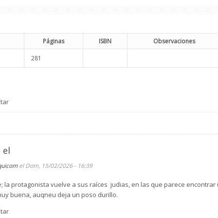
Páginas
ISBN
Observaciones
281
tar
 el
quicom
el Dom, 15/02/2026 - 16:39
; la protagonista vuelve a sus raíces judias, en las que parece encontrar
s muy buena, auqneu deja un poso durillo.
tar