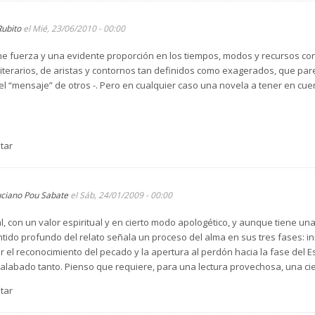
ectura de esta novela a alguien joven, no suficientemente crítico. Ya hay 
ovelas. Tampoco imagino por qué la figura de una monja tan especial pued
Rubito
el Mié, 23/06/2010 - 00:00
ene fuerza y una evidente proporción en los tiempos, modos y recursos co
terarios, de aristas y contornos tan definidos como exagerados, que par
 el “mensaje” de otros -. Pero en cualquier caso una novela a tener en c
tar
ciano Pou Sabate
el Sáb, 24/01/2009 - 00:00
 con un valor espiritual y en cierto modo apologético, y aunque tiene un
tido profundo del relato señala un proceso del alma en sus tres fases: inf
 el reconocimiento del pecado y la apertura al perdón hacia la fase del Es
 alabado tanto. Pienso que requiere, para una lectura provechosa, una ci
tar