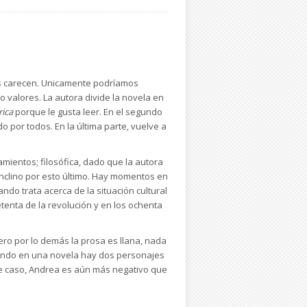
as carecen. Unicamente podríamos
valores. La autora divide la novela en
rica
porque le gusta leer. En el segundo
o por todos. En la última parte, vuelve a
mientos; filosófica, dado que la autora
inclino por esto último. Hay momentos en
do trata acerca de la situación cultural
tenta de la revolución y en los ochenta
ro por lo demás la prosa es llana, nada
ando en una novela hay dos personajes
este caso, Andrea es aún más negativo que
 guarda con el texto, salvo que