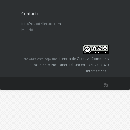
Contacto
info@clubdellector.com
Madrid
licencia de Creative Commons
Este obra está bajo una
Reconocimiento-NoComercial-SinObraDerivada 4.0
Internacional
.