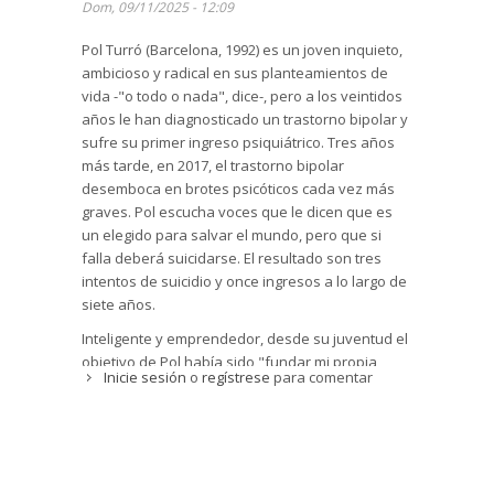
Dom, 09/11/2025 - 12:09
Pol Turró (Barcelona, 1992) es un joven inquieto,
ambicioso y radical en sus planteamientos de
vida -"o todo o nada", dice-, pero a los veintidos
años le han diagnosticado un trastorno bipolar y
sufre su primer ingreso psiquiátrico. Tres años
más tarde, en 2017, el trastorno bipolar
desemboca en brotes psicóticos cada vez más
graves. Pol escucha voces que le dicen que es
un elegido para salvar el mundo, pero que si
falla deberá suicidarse. El resultado son tres
intentos de suicidio y once ingresos a lo largo de
siete años.
Inteligente y emprendedor, desde su juventud el
objetivo de Pol había sido "fundar mi propia
Inicie sesión
o
regístrese
para comentar
empresa y hecerme rico" (pág.24). Abandona los
estudios e inicia con éxito una empresa de
servicios. "Estaba contento -escribe- pero no
satisfecho" (pág.40). "Aunque todo me fuera
bien, yo seguía sintiendo un profundo vacío en