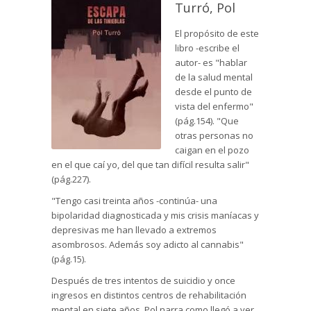
Turró, Pol
El propósito de este
libro -escribe el
autor- es "hablar
de la salud mental
desde el punto de
vista del enfermo"
(pág.154). "Que
otras personas no
caigan en el pozo
en el que caí yo, del que tan difícil resulta salir"
(pág.227).
"Tengo casi treinta años -continúa- una
bipolaridad diagnosticada y mis crisis maníacas y
depresivas me han llevado a extremos
asombrosos. Además soy adicto al cannabis"
(pág.15).
Después de tres intentos de suicidio y once
ingresos en distintos centros de rehabilitación
mental en siete años, Pol narra como llegó a ver