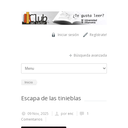
Pasar al contenido principal
Iniciar sesión
Regístrate!
Búsqueda avanzada
Inicio
Escapa de las tinieblas
09 Nov, 2025
por
enc
1
Comentarios