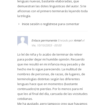
lenguas nuevas, bastante elaboradas, que
demuestran las dotes linguisticas del autor. Si te
aficionas con el primero terminarás leyendo toda
la trilogía.
Inicie sesión
o
regístrese
para comentar
Enlace permanente
Enviado por
Amiel
el
Vie, 10/10/2003 - 00:00
Lo leí de niña y lo acabo de terminar de releer
para poder dejar mi humilde opinión. Recuerdo
que me resultó en mi infancia muy pesado y de
hecho me lo sigue pareciendo. La multitud de
nombres de personas, de razas, de lugares, de
terminologías distintas según las diferentes
lenguas hace que en momentos (bastante
continuados) te pierdas. Por lo menos para mí
que leo al final del día, cansada de las vicisitudes
cotidianas.
Me ha gustado, pero tampoco creo que hayamos