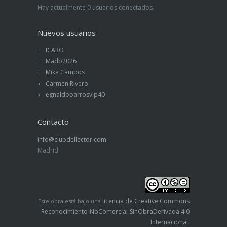
Hay actualmente 0 usuarios conectados.
Nuevos usuarios
ICARO
Madb2026
Mika Campos
Carmen Rivero
egnaldobarrosvip40
Contacto
info@clubdellector.com
Madrid
licencia de Creative Commons
Este obra está bajo una
Reconocimiento-NoComercial-SinObraDerivada 4.0
Internacional
.