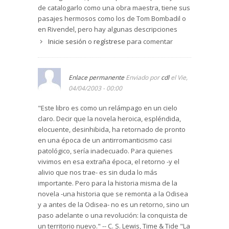
de catalogarlo como una obra maestra, tiene sus
pasajes hermosos como los de Tom Bombadil o
en Rivendel, pero hay algunas descripciones
realmente aburridas y cansinas.
Inicie sesión
o
regístrese
para comentar
Por otro lado no se ahonda demasiado en las
descripciones intimas de los personajes, en su
personalidad, opino que ahí la obra tiene un
Enlace permanente
Enviado por
cdl
el Vie,
gran vacío.
04/04/2003 - 00:00
Y no creo que sea para nada fluido, ni sencillo de
leer. ¡Nada más lejos! Es un libro que necesita
"Este libro es como un relámpago en un cielo
calma, paciencia y ganas. Si tienes una
claro. Decir que la novela heroica, espléndida,
enciclopedia de estas de ayuda como consulta,
elocuente, desinhibida, ha retornado de pronto
como la de David Day, para tenerla a mano e irle
en una época de un antirromanticismo casi
echando un ojo casi mejor.
patológico, sería inadecuado. Para quienes
Jamás se lo recomendaría a alguien que es
vivimos en esa extraña época, el retorno -y el
novato en fantasía porque quizá se echaría para
alivio que nos trae- es sin duda lo más
atrás, no porque la historia no cautive, de hecho
importante. Pero para la historia misma de la
es seguramente de las tramas más bonitas que
novela -una historia que se remonta a la Odisea
he leído, pero ya digo, la forma de estar escrita
y a antes de la Odisea- no es un retorno, sino un
deja en momentos que desear.
paso adelante o una revolución: la conquista de
Por ahí he leído en una opinión que es pesado
un territorio nuevo." -- C. S. Lewis, Time & Tide "La