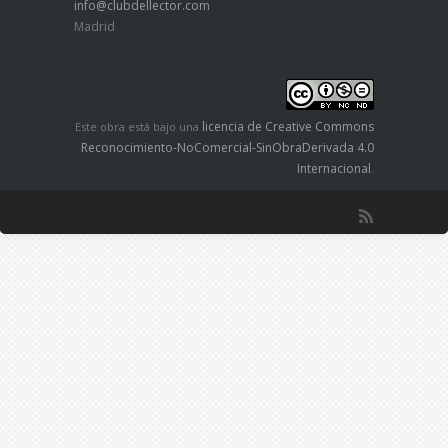
info@clubdellector.com
Madrid
licencia de Creative Commons
Este obra está bajo una
Reconocimiento-NoComercial-SinObraDerivada 4.0
Internacional
.