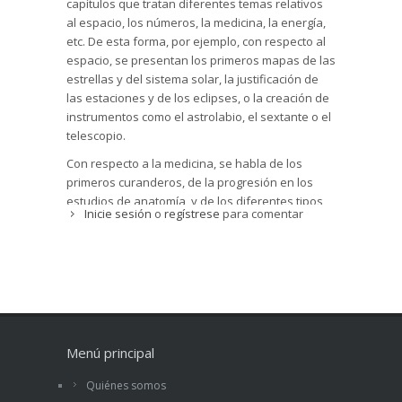
capítulos que tratan diferentes temas relativos
al espacio, los números, la medicina, la energía,
etc. De esta forma, por ejemplo, con respecto al
espacio, se presentan los primeros mapas de las
estrellas y del sistema solar, la justificación de
las estaciones y de los eclipses, o la creación de
instrumentos como el astrolabio, el sextante o el
telescopio.
Con respecto a la medicina, se habla de los
primeros curanderos, de la progresión en los
estudios de anatomía, y de los diferentes tipos
Inicie sesión
o
regístrese
para comentar
de medicamentos y sus dosis como los
analgésicos, los antibióticos, las vacunas, etc.
Otro capítulo interesante está dedicado al
descubrimiento de los números y su importancia
en la vida del hombre para poder contar, medir
el tiempo o expresar cantidades con precisión.
Finalmente, el último capítulo está dedicado a la
vida, a la evolución de las especies y a
Menú principal
cuestiones de genética y ecología.
Quiénes somos
Los conceptos se presentan de forma básica,