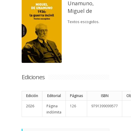
Unamuno,
Miguel de
Textos escogidos.
Ediciones
Edición
Editorial
Páginas
ISBN
Ob
2026
Página
126
9791399099577
indómita