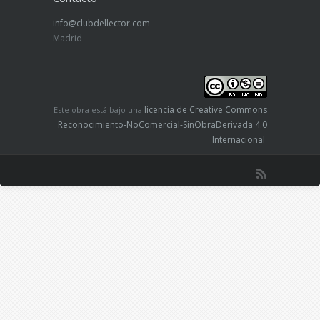
info@clubdellector.com
Madrid
licencia de Creative Commons
Este obra está bajo una
Reconocimiento-NoComercial-SinObraDerivada 4.0
Internacional
.