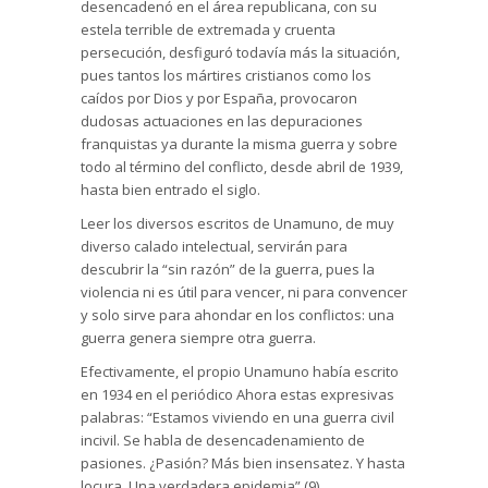
desencadenó en el área republicana, con su
estela terrible de extremada y cruenta
persecución, desfiguró todavía más la situación,
pues tantos los mártires cristianos como los
caídos por Dios y por España, provocaron
dudosas actuaciones en las depuraciones
franquistas ya durante la misma guerra y sobre
todo al término del conflicto, desde abril de 1939,
hasta bien entrado el siglo.
Leer los diversos escritos de Unamuno, de muy
diverso calado intelectual, servirán para
descubrir la “sin razón” de la guerra, pues la
violencia ni es útil para vencer, ni para convencer
y solo sirve para ahondar en los conflictos: una
guerra genera siempre otra guerra.
Efectivamente, el propio Unamuno había escrito
en 1934 en el periódico Ahora estas expresivas
palabras: “Estamos viviendo en una guerra civil
incivil. Se habla de desencadenamiento de
pasiones. ¿Pasión? Más bien insensatez. Y hasta
locura. Una verdadera epidemia” (9).