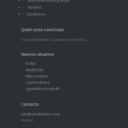
Selecciones bibliográficas
Tertulias
Escríbenos
Quién está conectado
Hay actualmente 0 usuarios conectados.
Nuevos usuarios
ICARO
Madb2026
Mika Campos
Carmen Rivero
egnaldobarrosvip40
Contacto
info@clubdellector.com
Madrid