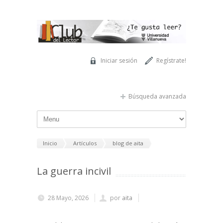
Pasar al contenido principal
Iniciar sesión
Regístrate!
Búsqueda avanzada
Inicio
Artículos
blog de aita
La guerra incivil
28 Mayo, 2026
por
aita