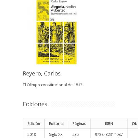
Reyero, Carlos
El Olimpo constitucional de 1812.
Ediciones
Edición
Editorial
Páginas
ISBN
Obs
2010
Siglo XXI
235
9788432314087