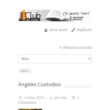
Pasar al contenido principal
Iniciar sesión
Regístrate!
Búsqueda avanzada
Inicio
Ángeles Custodios
12 Mayo, 2010
por
ross
1
Comentarios