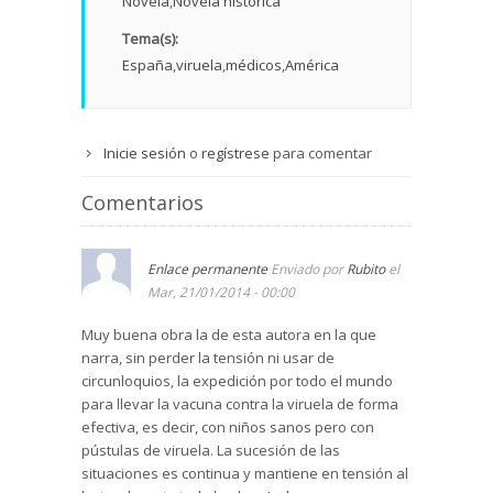
Novela
Novela histórica
Tema(s):
España
viruela
médicos
América
Inicie sesión
o
regístrese
para comentar
Comentarios
Enlace permanente
Enviado por
Rubito
el
Mar, 21/01/2014 - 00:00
Muy buena obra la de esta autora en la que
narra, sin perder la tensión ni usar de
circunloquios, la expedición por todo el mundo
para llevar la vacuna contra la viruela de forma
efectiva, es decir, con niños sanos pero con
pústulas de viruela. La sucesión de las
situaciones es continua y mantiene en tensión al