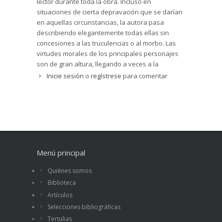
lector durante toda la obra. Incluso en
situaciones de cierta depravación que se darían
en aquellas circunstancias, la autora pasa
describiendo elegantemente todas ellas sin
concesiones a las truculencias o al morbo. Las
virtudes morales de los principales personajes
son de gran altura, llegando a veces a la
heroicidad por llevar adelante la expedición por
Inicie sesión
o
regístrese
para comentar
la que alguno llega a dar la vida. Muy
interesante.
Menú principal
Quiénes somos
Biblioteca
Artículos
Selecciones bibliográficas
Tertulias