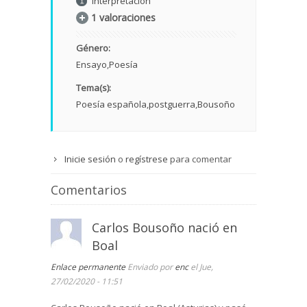
Interpretación
1 valoraciones
Género:
Ensayo
Poesía
Tema(s):
Poesía española
postguerra
Bousoño
Inicie sesión
o
regístrese
para comentar
Comentarios
Carlos Bousoño nació en
Boal
Enlace permanente
Enviado por
enc
el Jue,
27/02/2020 - 11:51