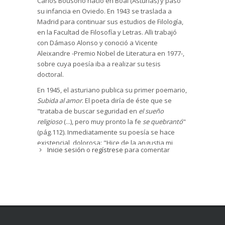
Carlos Bousoño nació en Boal (Asturias) y pasó
su infancia en Oviedo. En 1943 se traslada a
Madrid para continuar sus estudios de Filología,
en la Facultad de Filosofía y Letras. Alli trabajó
con Dámaso Alonso y conoció a Vicente
Aleixandre -Premio Nobel de Literatura en 1977-,
sobre cuya poesía iba a realizar su tesis
doctoral.
En 1945, el asturiano publica su primer poemario,
Subida al amor
. El poeta diría de éste que se
"trataba de buscar seguridad en
el sueño
religioso
(...), pero muy pronto la fe
se quebrantó
"
(pág.112). Inmediatamente su poesía se hace
existencial, dolorosa: "Hice de la angustia mi
Inicie sesión
o
regístrese
para comentar
casa" -dirá. Alperi y Mollá traducen la angustia
como duda: Duda religiosa, duda sobre la patria,
sobre la sociedad, sobre el sentido de la vida,
sobre la existencia misma... Sólo el amor se salva
de esa duda" (págs.116-117).
Los autores fijan en 1965 lo que llaman
la
segunda postguerra
(pág.202). En ella Bousoño