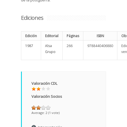
de la postguerra.
Ediciones
Edición
Editorial
Páginas
ISBN
Obs
1987
Alsa
266
9788440406880
Edi
Grupo
ven
Valoración CDL
Valoración Socios
Average:
2
(
1
vote)