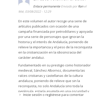
Enlace permanente
Enviado por
Ran
el
Mié, 03/08/2022 - 12:29
En este volumen el autor recoge una serie de
artículos publicados con ocasión de una
campaña financiada por petrodólares y apoyada
por una serie de personajes que ignoran la
historia y el interés de Andalucía, poniendo de
relieve la importancia y el peso de la reconquista
en la cristianización en la idiosincracia del
carácter andaluz.
Fundamentado en su prestigio como historiador
medieval, Sánchez Albornoz, documenta las
raíces cristianas y castellanas de la cultura
andaluza, poniendo de relieve que sin la
reconquista, no solo Andalucía sino toda la
península, estaría asumida en una oscuridad y
Inicie sesión
o
regístrese
para comentar
degradación que se viene observando en todos
los territorios donde impera el islam desde hace
500 años a esta parte.