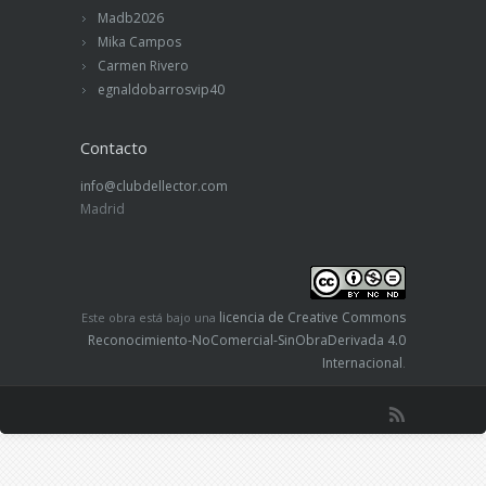
Madb2026
Mika Campos
Carmen Rivero
egnaldobarrosvip40
Contacto
info@clubdellector.com
Madrid
licencia de Creative Commons
Este obra está bajo una
Reconocimiento-NoComercial-SinObraDerivada 4.0
Internacional
.