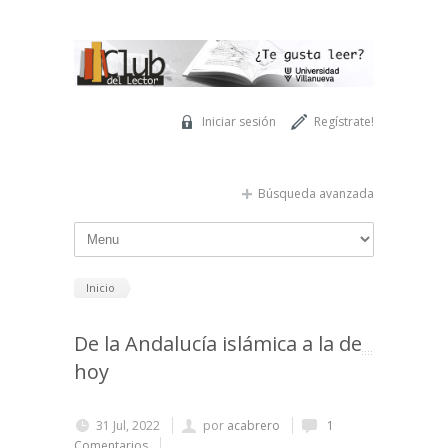
Pasar al contenido principal
Iniciar sesión
Regístrate!
Búsqueda avanzada
Inicio
De la Andalucía islámica a la de
hoy
31 Jul, 2022
por
acabrero
1
Comentarios