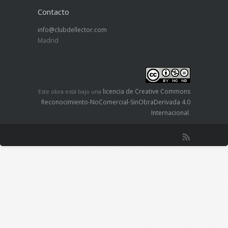
Contacto
info@clubdellector.com
Madrid
licencia de Creative Commons
Este obra está bajo una
Reconocimiento-NoComercial-SinObraDerivada 4.0
Internacional
.