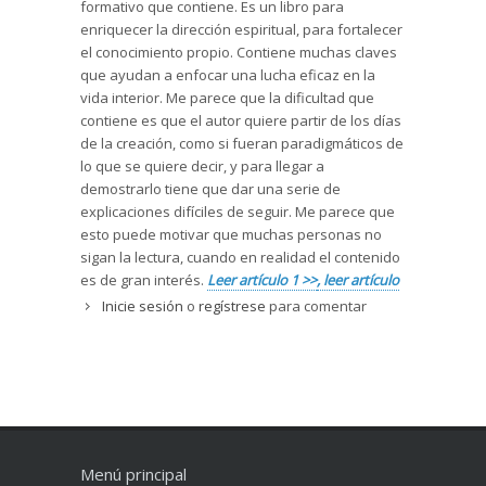
formativo que contiene. Es un libro para
enriquecer la dirección espiritual, para fortalecer
el conocimiento propio. Contiene muchas claves
que ayudan a enfocar una lucha eficaz en la
vida interior. Me parece que la dificultad que
contiene es que el autor quiere partir de los días
de la creación, como si fueran paradigmáticos de
lo que se quiere decir, y para llegar a
demostrarlo tiene que dar una serie de
explicaciones difíciles de seguir. Me parece que
esto puede motivar que muchas personas no
sigan la lectura, cuando en realidad el contenido
es de gran interés.
Leer artículo 1 >>
, leer artículo
2 >>
, leer artículo 3 >>
, leer artículo 4 >>
, leer
Inicie sesión
o
regístrese
para comentar
artículo 5 >>
Menú principal