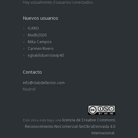
Hay actualmente 0 usuarios conectados.
Nuevos usuarios
ICARO
Madb2026
Mika Campos
Carmen Rivero
egnaldobarrosvip40
Contacto
info@clubdellector.com
Madrid
licencia de Creative Commons
Este obra está bajo una
Reconocimiento-NoComercial-SinObraDerivada 4.0
Internacional
.