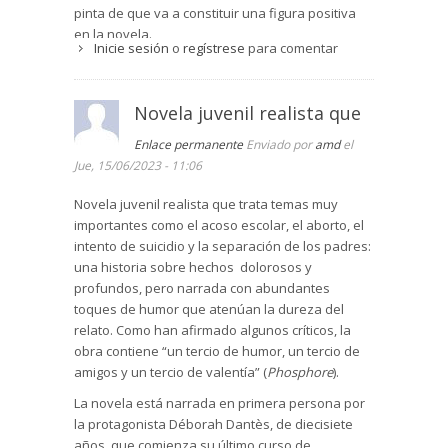
pinta de que va a constituir una figura positiva
en la novela.
Inicie sesión
o
regístrese
para comentar
Novela juvenil realista que
Enlace permanente
Enviado por
amd
el
Jue, 15/06/2023 - 11:06
Novela juvenil realista que trata temas muy
importantes como el acoso escolar, el aborto, el
intento de suicidio y la separación de los padres:
una historia sobre hechos dolorosos y
profundos, pero narrada con abundantes
toques de humor que atenúan la dureza del
relato. Como han afirmado algunos críticos, la
obra contiene “un tercio de humor, un tercio de
amigos y un tercio de valentía” (
Phosphore
).
La novela está narrada en primera persona por
la protagonista Déborah Dantès, de diecisiete
años, que comienza su último curso de