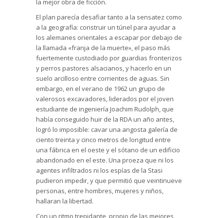
la mejor obra de ficción.
El plan parecía desafiar tanto a la sensatez como
a la geografía: construir un túnel para ayudar a
los alemanes orientales a escapar por debajo de
la llamada «franja de la muerte», el paso más
fuertemente custodiado por guardias fronterizos
y perros pastores alsacianos, y hacerlo en un
suelo arcilloso entre corrientes de aguas. Sin
embargo, en el verano de 1962 un grupo de
valerosos excavadores, liderados por el joven
estudiante de ingeniería Joachim Rudolph, que
había conseguido huir de la RDA un año antes,
logró lo imposible: cavar una angosta galería de
ciento treinta y cinco metros de longitud entre
una fábrica en el oeste y el sótano de un edificio
abandonado en el este. Una proeza que ni los
agentes infiltrados ni los espías de la Stasi
pudieron impedir, y que permitió que veintinueve
personas, entre hombres, mujeres y niños,
hallaran la libertad.
Con un ritmo trepidante, propio de las mejores