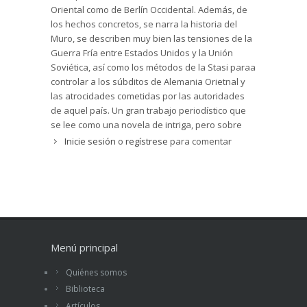
Oriental como de Berlín Occidental. Además, de
destruyeran la estructura de unos 140 metros de
los hechos concretos, se narra la historia del
largo, situada a unos 4 metros por debajo de la
Muro, se describen muy bien las tensiones de la
Bernauer Str., una de las calles más
Guerra Fría entre Estados Unidos y la Unión
emblemáticas del Berlín del Siglo XX.
Soviética, así como los métodos de la Stasi paraa
Para quien ha vivido muchos años en Alemania y
controlar a los súbditos de Alemania Orietnal y
ha sido testigo directo de su caída, la narración
las atrocidades cometidas por las autoridades
resulta un poco lenta, con algunas explicaciones
de aquel país. Un gran trabajo periodístico que
innecesarias, tanto históricas como lingüísticas.
se lee como una novela de intriga, pero sobre
No obstante, la vida de las personas
unos hechos que sucedieron a principios de los
Inicie sesión
o
regístrese
para comentar
involucradas en este proyecto, así como la de un
años sesenta del siglo pasado. Luis Ramoneda
espía voluntario, uno de los miles de confidentes
o delatores que trabajaban a las órdenes o bajo
el chantaje de la Stasi, el ministerio de seguridad
del estado, dan vida a un relato que intenta
explicar por qué tantas personas intentaron por
todos los medios cruzar la infausta frontera, que
se cobró tantas vidas en una época de la Guerra
Menú principal
Fría en la que cualquier incidente habría
provocado un conflicto nuclear de
Quiénes somos
consecuencias impredecibles.
Biblioteca
La cadena de televisión norteamericana NBC
Artículos