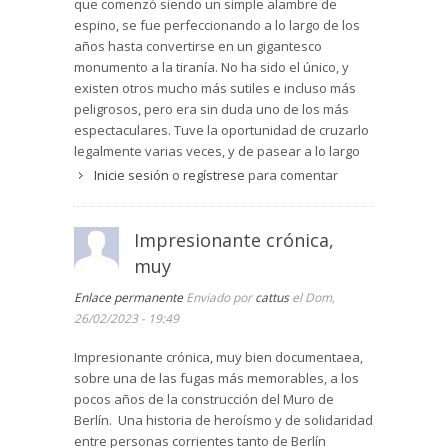
que comenzó siendo un simple alambre de
espino, se fue perfeccionando a lo largo de los
años hasta convertirse en un gigantesco
monumento a la tiranía. No ha sido el único, y
existen otros mucho más sutiles e incluso más
peligrosos, pero era sin duda uno de los más
espectaculares. Tuve la oportunidad de cruzarlo
legalmente varias veces, y de pasear a lo largo
de las dos fronteras, la oriental y la occidental, y
Inicie sesión
o
regístrese
para comentar
siempre causaba impresión. Hasta su caída el 9
de noviembre de 1989, cientos de personas
perdieron la vida en el intento de huir del
Impresionante crónica,
régimen comunista.
muy
Este libro no es propiamente una novela, a pesar
del estilo natrativo, sino una crónica periodística
Enlace permanente
Enviado por
cattus
el Dom,
de la historia de la RDA, de sus personajes
26/02/2023 - 19:49
principales y de las personas que sufrieron bajo
Impresionante crónica, muy bien documentaea,
su régimen. El elemento central es el muro, y un
sobre una de las fugas más memorables, a los
túnel construido por un grupo de estudiantes a
pocos años de la construcción del Muro de
lo largo de 1962 para permitir que varias
Berlín. Una historia de heroísmo y de solidaridad
docenas de personas lograran huir en una sola
entre personas corrientes tanto de Berlín
tarde, antes de que las fugas de agua