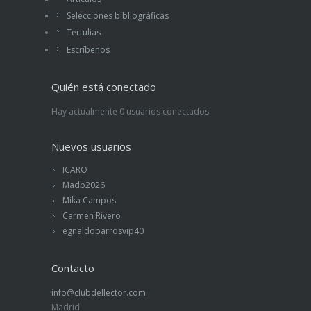
grabó una parte de los trabajos y publicó a
Selecciones bibliográficas
finales de 1962 un documental, que todavía se
Tertulias
encuentra en Internet, que supone un
Escríbenos
complemento ideal a este libro:
https://youtu.be/7E3T7eiSB
Quién está conectado
Hay actualmente 0 usuarios conectados.
Nuevos usuarios
ICARO
Madb2026
Mika Campos
Carmen Rivero
egnaldobarrosvip40
Contacto
info@clubdellector.com
Madrid