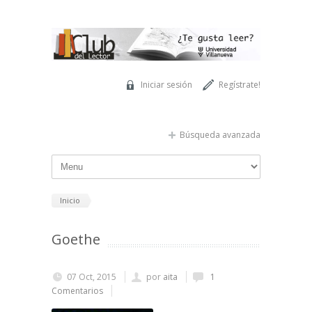
Pasar al contenido principal
Iniciar sesión
Regístrate!
Búsqueda avanzada
Inicio
Goethe
07 Oct, 2015
por
aita
1
Comentarios