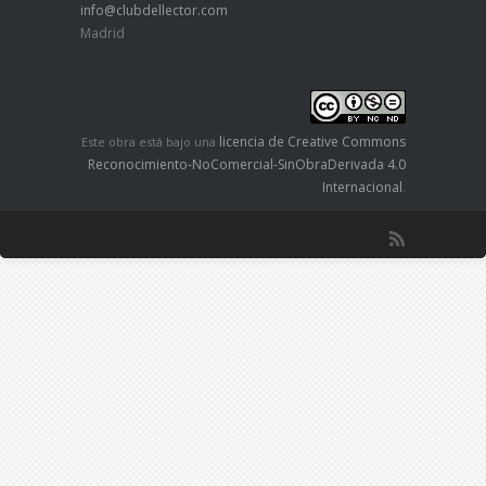
info@clubdellector.com
Madrid
licencia de Creative Commons
Este obra está bajo una
Reconocimiento-NoComercial-SinObraDerivada 4.0
Internacional
.