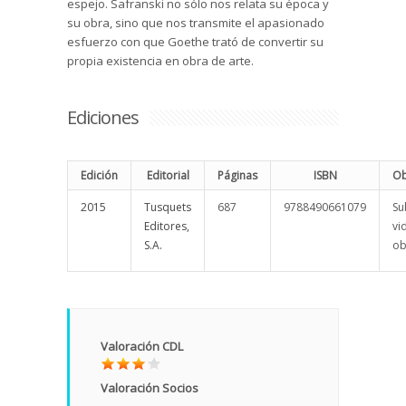
espejo. Safranski no sólo nos relata su época y
su obra, sino que nos transmite el apasionado
esfuerzo con que Goethe trató de convertir su
propia existencia en obra de arte.
Ediciones
Edición
Editorial
Páginas
ISBN
Ob
2015
Tusquets
687
9788490661079
Su
Editores,
vi
S.A.
ob
Valoración CDL
Valoración Socios