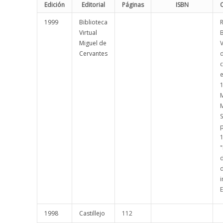
Edición
Editorial
Páginas
ISBN
1999
Biblioteca
R
Virtual
B
Miguel de
V
Cervantes
d
c
S
1
"
i
1998
Castillejo
112