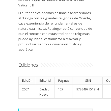
tendencia que ha cobrado fuerza a raíz del
Vaticano II.
El autor dedica además páginas esclarecedoras
al diálogo con las grandes religiones de Oriente,
cuya experiencia de fe fundamental es de
naturaleza mística. Ratzinger está convencido de
que el contacto con estas tradiciones religiosas
puede ayudar al cristianismo a reavivar y
profundizar su propia dimensión mística y
apofática.
Ediciones
Edición
Editorial
Páginas
ISBN
Obs
2007
Ciudad
127
9788497151214
Nueva