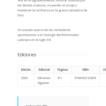
vivir en el agradecimiento, mostrar solicitud por
las demás criaturas, no perder el coraje y
mantener la confianza en la gracia salvadora de
Dios.
Un estudio acerca de las verdaderas
aportaciones a la Teología del Reformador
Luterano en el siglo XVI.
Ediciones
Edición
Editorial
Páginas
ISBN
O
2020
Ediciones
411
9788430120604
Sígueme