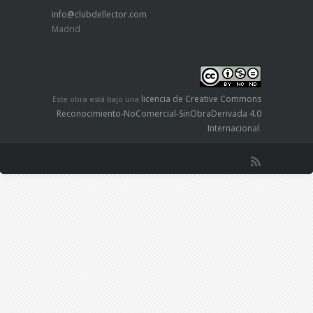
info@clubdellector.com
Madrid
licencia de Creative Commons
Este obra está bajo una
Reconocimiento-NoComercial-SinObraDerivada 4.0
Internacional
.