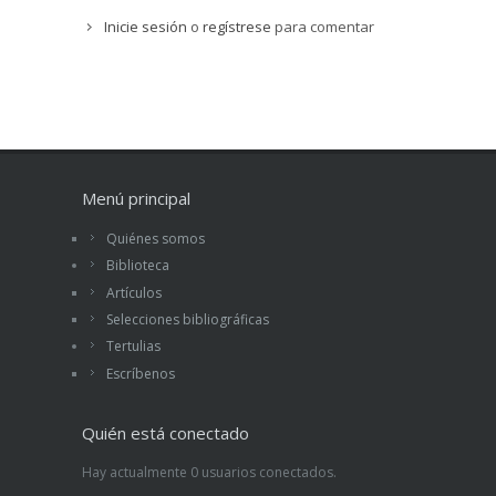
Inicie sesión
o
regístrese
para comentar
Menú principal
Quiénes somos
Biblioteca
Artículos
Selecciones bibliográficas
Tertulias
Escríbenos
Quién está conectado
Hay actualmente 0 usuarios conectados.