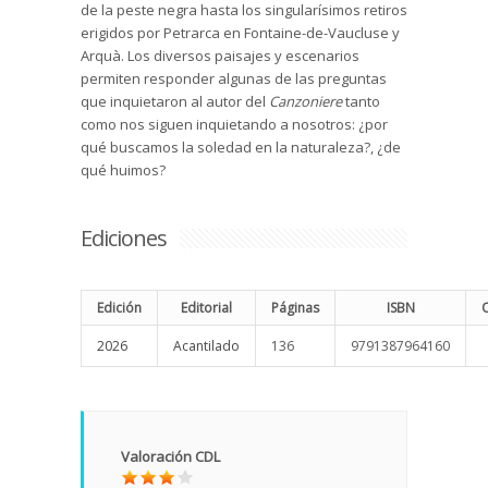
de la peste negra hasta los singularísimos retiros
erigidos por Petrarca en Fontaine-de-Vaucluse y
Arquà. Los diversos paisajes y escenarios
permiten responder algunas de las preguntas
que inquietaron al autor del
Canzoniere
tanto
como nos siguen inquietando a nosotros: ¿por
qué buscamos la soledad en la naturaleza?, ¿de
qué huimos?
Ediciones
Edición
Editorial
Páginas
ISBN
2026
Acantilado
136
9791387964160
Valoración CDL