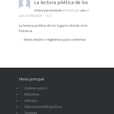
La lectura pòética de los
Enlace permanente
Enviado por
aita
el
Lun, 01/06/2026 - 17:21
La lectura poética de los lugares donde vivió
Petrarca.
Inicie sesión
o
regístrese
para comentar
Menú principal
Quiénes somos
Biblioteca
Artículos
Selecciones bibliográficas
Tertulias