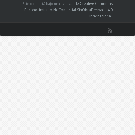
licencia de Creative Commons
Este obra está bajo una
integrándose en una fraternidad común de
Reconocimiento-NoComercial-SinObraDerivada 4.0
rechazo al que consideran enemigo común,
Internacional
.
y dan culto a unos símbolos. Individuos que
integrados en una multitud se atreven a más y
se estimulan unos a otros (págs.23-25).
Un texto sencillo de leer, breve pero sugerente.