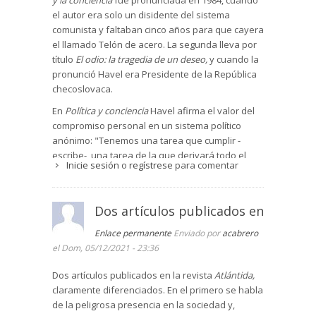
y la conciencia
fue pronunciada en 1984, cuando
el autor era solo un disidente del sistema
comunista y faltaban cinco años para que cayera
el llamado Telón de acero. La segunda lleva por
título
El odio: la tragedia de un deseo,
y cuando la
pronunció Havel era Presidente de la República
checoslovaca.
En
Política y conciencia
Havel afirma el valor del
compromiso personal en un sistema político
anónimo: "Tenemos una tarea que cumplir -
escribe-, una tarea de la que derivará todo el
Inicie sesión
o
regístrese
para comentar
resto.
Hacer frente al autoritarismo irracional del
poder anónimo, impersonal e inhumano de las
ideologías, de los sistemas, de los aparatos, de
Dos artículos publicados en
las burocracias, de las lenguas artificiales
[la
neolengua]
y de las consignas políticas, con un
Enlace permanente
Enviado por
acabrero
compromiso total
" (pág.72).
el Dom, 05/12/2021 - 23:36
Havel se refiere -sin nombrarlo- al sistema de
Dos artículos publicados en la revista
Atlántida,
partido único existente en su país, pero
claramente diferenciados. En el primero se habla
podemos preguntarnos si el sistema de
de la peligrosa presencia en la sociedad y,
varios partidos no es igual de anónimo. Es