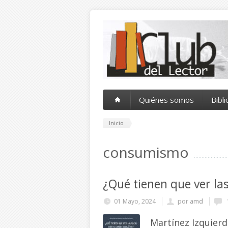
Pasar al contenido principal
Quiénes somos
Bibl
Inicio
consumismo
¿Qué tienen que ver la
01 Mayo, 2024
por
amd
Martínez Izquierd