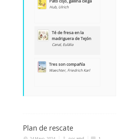
Pato cojo, gallina ciega
Hub, Ulrich
Té de fresa en la
madriguera de Tejón
Canal, Eulàlia
Tres son compañía
Waechter, Friedrich Karl
Plan de rescate
24 Mayo, 2024
por
amd
1