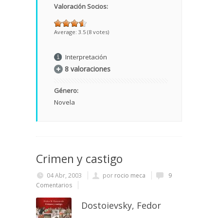
Valoración Socios:
Average:
3.5
(
8
votes)
Interpretación
8 valoraciones
Género:
Novela
Crimen y castigo
04 Abr, 2003
por
rocio meca
9
Comentarios
Dostoievsky, Fedor