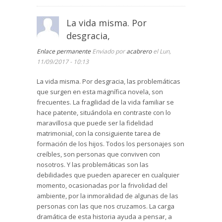
narra. Giula se casó enamorada de Miguel. Y
Miguel soñó y alcanzó el amor de Giulia. A lo
La vida misma. Por
largo de esta novela, el lector tiene acceso a las
desgracia,
páginas de un diario que Giulia había escrito en
su juventud, en el instituto, cuando conoció a
Enlace permanente
Enviado por
acabrero
el Lun,
Miguel. De esta suerte, el autor muestra al lector
11/09/2017 - 10:13
el pasado y el presente de su relación afectiva.
La vida misma. Por desgracia, las problemáticas
Hoy, para Guilia, esa fascinación parece haber
que surgen en esta magnífica novela, son
desaparecido, y en su lugar está el cansancio y
frecuentes. La fragilidad de la vida familiar se
la soledad de criar ella sola a los niños y el
hace patente, situándola en contraste con lo
enfado por las repetidas ausencias del hogar de
maravillosa que puede ser la fidelidad
su esposo.
matrimonial, con la consiguiente tarea de
Miguel, por su lado, siente el fastidio de volver a
formación de los hijos. Todos los personajes son
casa, después de las largas jornadas de tensión,
creíbles, son personas que conviven con
y encontrar a una Giulia enfadada que le echa
nosotros. Y las problemáticas son las
en cara su escasa contribución a la convivencia
debilidades que pueden aparecer en cualquier
familiar.
momento, ocasionadas por la frivolidad del
ambiente, por la inmoralidad de algunas de las
En el trabajo, Miguel tiene un compañero cuya
personas con las que nos cruzamos. La carga
vida de soltero loco parece atraerle por su
dramática de esta historia ayuda a pensar, a
libertad y su independencia afectiva. No