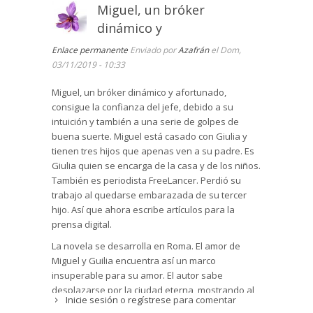
Miguel, un bróker
dinámico y
Enlace permanente
Enviado por
Azafrán
el Dom,
03/11/2019 - 10:33
Miguel, un bróker dinámico y afortunado,
consigue la confianza del jefe, debido a su
intuición y también a una serie de golpes de
buena suerte. Miguel está casado con Giulia y
tienen tres hijos que apenas ven a su padre. Es
Giulia quien se encarga de la casa y de los niños.
También es periodista FreeLancer. Perdió su
trabajo al quedarse embarazada de su tercer
hijo. Así que ahora escribe artículos para la
prensa digital.
La novela se desarrolla en Roma. El amor de
Miguel y Guilia encuentra así un marco
insuperable para su amor. El autor sabe
desplazarse por la ciudad eterna, mostrando al
Inicie sesión
o
regístrese
para comentar
lector los encuadres perfectos al tono de lo que