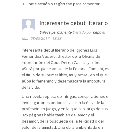
sopesar, lo que vale y lo que no merece la pena.
obstante, el compañero puntualiza en repetidas
Inicie sesión
o
regístrese
para comentar
ocasiones, que quien en realidad tiene suerte es
Muy bien escrita, la historia engancha, el lector
Miguel, que invierte “en valores seguros y a largo
se encariña con los personajes y, al presagiar
término”. Su compañero admite que envidia el
Interesante debut literario
las desgracias, se le encoge el corazón.
matrimonio de Miguel.
Enlace permanente
Enviado por
pepo
el
La vida turbulenta de triunfos en bolsa lleva a
Mar, 08/08/2017 - 18:53
Miguel a creerse superior y, como tal, admite los
coqueteos de Carla, la hija del cliente más
Interesante debut literario del gijonés Luis
poderoso económicamente hablando. Queda
Fernández Vaciero, director de la Oficina de
con ella para aclarar dudas de inversión durante
Información del Opus Dei en Castilla y León.
la cena y ella se le insinúa proponiéndole un
«Será porque te amo», de la Editorial Camelot, es
viaje a Amsterdam.
el título de su primer libro, muy actual, en el que
aúpa lo femenino y desemascara la impostura
Este momento de la relación de Miguel con la hija
de la vida.
de su mejor cliente coincide con el retorno a
Roma de un antiguo compañero del instituto, Leo.
Una novela repleta de intrigas, conspiraciones e
Los recuerdos que tanto Miguel como Giulia
investigaciones periodísticas con la ética de la
tienen de Leo no son muy afortunados. De
profesión en juego, y en la que a lo largo de sus
hecho, Leo llegó a proponerle a Giulia una
325 páginas habla también del amor y el
relación cuando Giulia y Miguel habían ya
desamor, de la búsqueda de la felicidad o del
comenzado la suya. Posteriormente Leo se vio
valor de la amistad. Una obra ambientada en