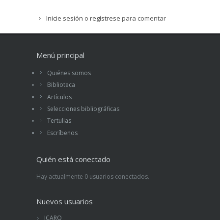
Inicie sesión
o
regístrese
para comentar
Menú principal
Quiénes somos
Biblioteca
Artículos
Selecciones bibliográficas
Tertulias
Escríbenos
Quién está conectado
Hay actualmente 0 usuarios conectados.
Nuevos usuarios
ICARO