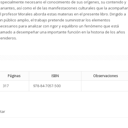
especialmente necesario el conocimiento de sus orígenes, su contenido y
variantes, así como el de las manifestaciones culturales que la acompañan
El profesor Morales aborda estas materias en el presente libro. Dirigido a
un público amplio, el trabajo pretende suministrar los elementos
necesarios para analizar con rigor y equilibrio un fenómeno que está
llamado a desempeñar una importante función en la historia de los años
venideros.
Páginas
ISBN
Observaciones
317
978-84-7057-500
tar