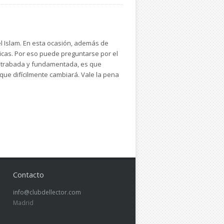
 el Islam. En esta ocasión, además de
micas. Por eso puede preguntarse por el
ien trabada y fundamentada, es que
 que difícilmente cambiará. Vale la pena
Contacto
info@clubdellector.com
Madrid