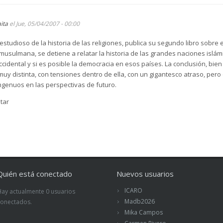
aita
el Jue, 05/04/2007 - 00:00
estudioso de la historia de las religiones, publica su segundo libro sobre
e musulmana, se detiene a relatar la historia de las grandes naciones islá
 occidental y si es posible la democracia en esos países. La conclusión, b
muy distinta, con tensiones dentro de ella, con un gigantesco atraso, pero
ingenuos en las perspectivas de futuro.
tar
Quién está conectado
Nuevos usuarios
ICARO
Hay actualmente 0 usuarios
Madb2026
conectados.
Mika Campos