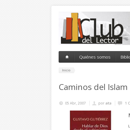
Pasar al contenido principal
Quiénes somos
Bibl
Inicio
Caminos del Islam
05 Abr, 2007
por
aita
1 
L