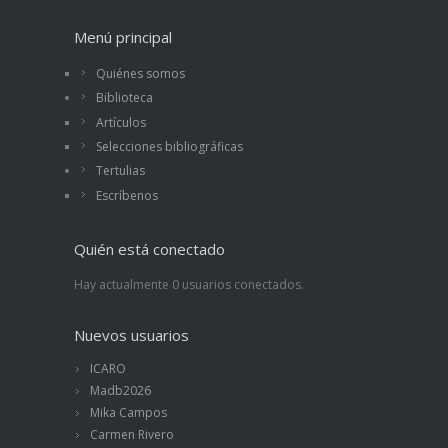
La prueba es que en todas las bibliotecas
universitarias acomodadas a la cultura
Menú principal
neomarxista o nihilista, el libro de LeGoff es de
libre acceso. Los que he mencionado, no. Están
Quiénes somos
en el depósito.
Biblioteca
Artículos
Selecciones bibliográficas
Tertulias
Escríbenos
Quién está conectado
Hay actualmente 0 usuarios conectados.
Nuevos usuarios
ICARO
Madb2026
Mika Campos
Carmen Rivero