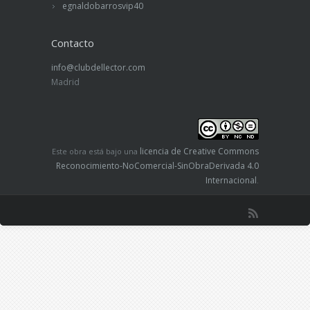
egnaldobarrosvip40
Contacto
info@clubdellector.com
Madrid
licencia de Creative Commons
Este obra está bajo una
Reconocimiento-NoComercial-SinObraDerivada 4.0
Internacional
.