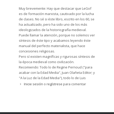
Muy brevemente: Hay que destacar que LeGof
es de formación marxista, cautivado por la lucha
de clases. No sé si éste libro, escrito en los 60, se
ha actualizado, pero ha sido uno de los más
ideologizados de la historiografía medieval.
Puede llamar la atención, porque no solemos ver
síntesis de éste tipo y acabamos leyendo éste
manual del perfecto materialista, que hace
concesiones religiosas.
Pero sí existen magníficas y rigurosas síntesis de
la época medieval como civilización.
Recomiendo: Todo lo de Regine Pernoud ("para
acabar con la Edad Media", Juan Olañeta Editor; y
"A la Luz de la Edad Media"), todo lo de Luis
Suárez fernández ( su "la europa de las 5
Inicie sesión
o
regístrese
para comentar
naciones" es lo más reciente), y también
Christopher Dawson, con una reciente antología
sobre la Edad Media "Historia de la Cultura
Cristiana".
Son muy superiores a LeGoff.