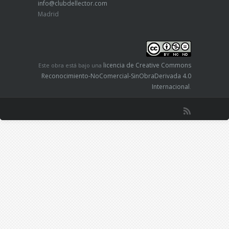
info@clubdellector.com
Madrid
licencia de Creative Commons
Este obra está bajo una
Reconocimiento-NoComercial-SinObraDerivada 4.0
Internacional
.