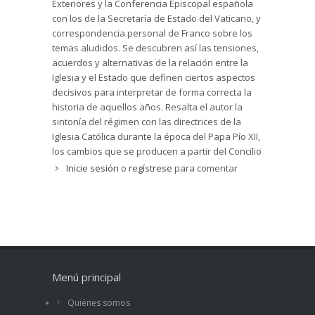
Exteriores y la Conferencia Episcopal española
con los de la Secretaría de Estado del Vaticano, y
correspondencia personal de Franco sobre los
temas aludidos. Se descubren así las tensiones,
acuerdos y alternativas de la relación entre la
Iglesia y el Estado que definen ciertos aspectos
decisivos para interpretar de forma correcta la
historia de aquellos años. Resalta el autor la
sintonía del régimen con las directrices de la
Iglesia Católica durante la época del Papa Pío XII,
los cambios que se producen a partir del Concilio
Vaticano II y los graves problemas surgidos en la
Inicie sesión
o
regístrese
para comentar
década de 1970 al plantearse de forma radical la
separación de las dos instituciones. La muerte
del general Franco, seguida poco más tarde por
la de Pablo VI, permitió alcanzar nuevas vías de
entendimiento que todavía siguen vigentes.
Serena y objetiva, la obra es una aportación
histórica de gran interes.
Menú principal
Quiénes somos