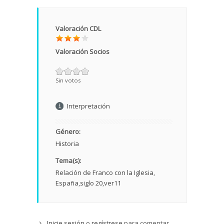
Valoración CDL
Valoración Socios
Sin votos
Interpretación
Género:
Historia
Tema(s):
Relación de Franco con la Iglesia
España
siglo 20
ver11
Inicie sesión
o
regístrese
para comentar