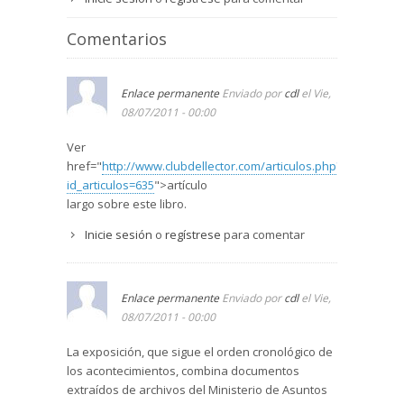
Comentarios
Enlace permanente
Enviado por
cdl
el Vie,
08/07/2011 - 00:00
Ver
href="
http://www.clubdellector.com/articulos.php?
id_articulos=635
">artículo
largo sobre este libro.
Inicie sesión
o
regístrese
para comentar
Enlace permanente
Enviado por
cdl
el Vie,
08/07/2011 - 00:00
La exposición, que sigue el orden cronológico de
los acontecimientos, combina documentos
extraídos de archivos del Ministerio de Asuntos