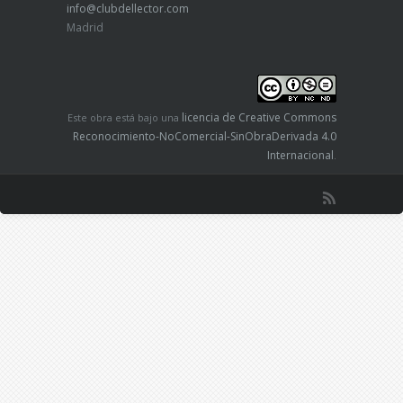
info@clubdellector.com
Madrid
licencia de Creative Commons
Este obra está bajo una
Reconocimiento-NoComercial-SinObraDerivada 4.0
Internacional
.