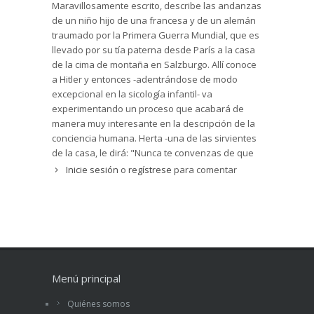
Maravillosamente escrito, describe las andanzas
colaboración con sus generales y jefes militares
de un niño hijo de una francesa y de un alemán
más allegados.
traumado por la Primera Guerra Mundial, que es
De esta forma, el título de la novela “El niño en la
llevado por su tía paterna desde París a la casa
cima de la montaña” (en un principio, tan sencillo)
de la cima de montaña en Salzburgo. Allí conoce
adquiere diferentes significados y distintos
a Hitler y entonces -adentrándose de modo
niveles de interpretación: en sentido literal, el
excepcional en la sicología infantil- va
niño vivirá en el Berghof, en la cima de la
experimentando un proceso que acabará de
montaña; pero, en sentido figurado, poco a poco,
manera muy interesante en la descripción de la
su personalidad se verá transformada por la
conciencia humana. Herta -una de las sirvientes
influencia de Hitler y por el propio lugar, que le
de la casa, le dirá: "Nunca te convenzas de que
hacen sentirse poderoso, orgulloso, déspota, sin
no lo sabías. Ése el peor crimen de
Inicie sesión
o
regístrese
para comentar
autocontrol. En definitiva, el título puede
todos".....Gran libro
representar al propio Hitler que se identifica con
la majestuosidad de la montaña, con su
grandeza: el hombre endiosado, imbuido por el
poder absoluto y la ambición sin límites en un
recorrido perfecto, “luchamos por lograr
nuestros objetivos, purificamos el mundo y luego
volvemos a convertirlo en un lugar hermoso”
Menú principal
(p.143).
Quiénes somos
En definitiva, se trata de un relato muy