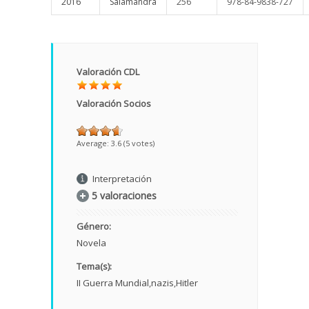
2016
Salamandra
256
978-84-9838-727
Valoración CDL
Valoración Socios
Average:
3.6
(
5
votes)
Interpretación
5 valoraciones
Género:
Novela
Tema(s):
II Guerra Mundial
nazis
Hitler