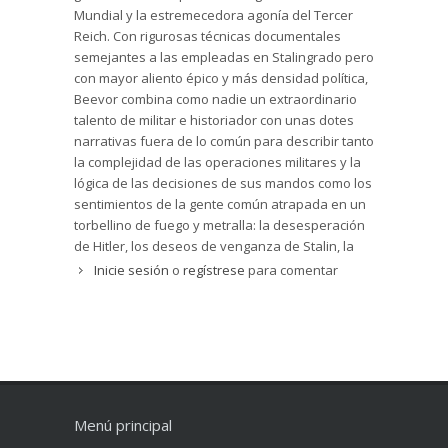
antes de la Guerra Mundial. La segunda cuestión
Mundial y la estremecedora agonía del Tercer
es sobre el papel negativo de las ideologías,
Reich. Con rigurosas técnicas documentales
especialmente del nacionalismo, a la hora de
semejantes a las empleadas en Stalingrado pero
mantener la paz. Hitler convenció al pueblo
con mayor aliento épico y más densidad política,
alemán que su locura era por el bien de
Beevor combina como nadie un extraordinario
Alemania: Tomar la revancha por el humillante
talento de militar e historiador con unas dotes
Tratado de Versalles, obtener un ‘espacio vital’
narrativas fuera de lo común para describir tanto
para su población, rescatar a las minorías
la complejidad de las operaciones militares y la
alemanas afincadas en otros países,
lógica de las decisiones de sus mandos como los
anexionarse Austria, obtener un paso hasta
sentimientos de la gente común atrapada en un
Dantzig, etc. Beevor constata, en el último
torbellino de fuego y metralla: la desesperación
capítulo, como los supervivientes no tenían un
de Hitler, los deseos de venganza de Stalin, la
sentimiento de culpabilidad por lo que había
impotencia de Guderian o la astucia de Zhukov,
Inicie sesión
o
regístrese
para comentar
ocurrido; manipulados por la propaganda del
pero también la paradójica inocencia de unos
régimen pensaban que se habían cometido
niños jugando a la guerra con espadas de
errores que les llevaron a perder la guerra, pero
madera en mitad de sus casas destruidas por
carecían de un sentimiento moral negativo sobre
las bombas o el asco y el resentimiento de las
una guerra de agresión. Al contrario, insiste
mujeres brutalmente violadas por soldados
Beevor, los alemanes creían que eran los
soviéticos, al tiempo que fanáticos de las SS
Estados Unidos los que les habían declarado la
ejecutan a cualquiera que se atreva a ondear
Menú principal
guerra a ellos y no al contrario. No dejamos de
una bandera blanca... "Berlín se parece - ha