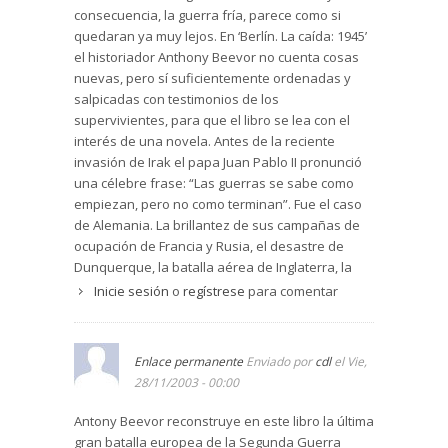
consecuencia, la guerra fría, parece como si
quedaran ya muy lejos. En ‘Berlín. La caída: 1945’
el historiador Anthony Beevor no cuenta cosas
nuevas, pero sí suficientemente ordenadas y
salpicadas con testimonios de los
supervivientes, para que el libro se lea con el
interés de una novela. Antes de la reciente
invasión de Irak el papa Juan Pablo II pronunció
una célebre frase: “Las guerras se sabe como
empiezan, pero no como terminan”. Fue el caso
de Alemania. La brillantez de sus campañas de
ocupación de Francia y Rusia, el desastre de
Dunquerque, la batalla aérea de Inglaterra, la
guerra submarina o los éxitos de Rommel en el
Inicie sesión
o
regístrese
para comentar
desierto se convirtieron en la mayor derrota que
había sufrido nunca el pueblo alemán, en la que
perdió gran parte de su territorio, otra parte la
Enlace permanente
Enviado por
cdl
el Vie,
tuvo ocupada durante décadas, perdió
28/11/2003 - 00:00
población y la industria, que había sido su
orgullo. Berlín nunca más volvió a ser la capital
Antony Beevor reconstruye en este libro la última
cultural y científica europea como lo había sido
gran batalla europea de la Segunda Guerra