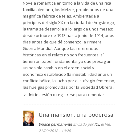
Novela romántica en torno a la vida de una rica
familia alemana, los Melzer, propietarios de una
magnífica fábrica de telas. Ambientada a
principios del siglo XX en la ciudad de Augsburgo,
la trama se desarrolla a lo largo de unos meses:
desde octubre de 1913 hasta junio de 1914, unos
días antes de que dé comienzo la Primera
Guerra Mundial. Aunque las referencias
históricas en el relato no son frecuentes, sí
tienen un papel fundamental ya que presagian
un posible cambio en el orden social y
económico establecido (la inestabilidad ante un
conflicto bélico, la lucha por el sufragio femenino,
las huelgas promovidas por la Sociedad Obrera).
Todo ello, unido a las diferentes subtramas de
Inicie sesión
o
regístrese
para comentar
carácter familiar que se van abriendo en la
novela, ha propiciado que el argumento se
despliegue en una trilogía sobre la familia
Una mansión, una poderosa
protagonista, que se completa con las novelas
Enlace permanente
Enviado por
JOL
el Vie,
“Las hijas de la villa de las telas” y “El legado de
21/09/2018 - 19:26
la villa de las telas”.