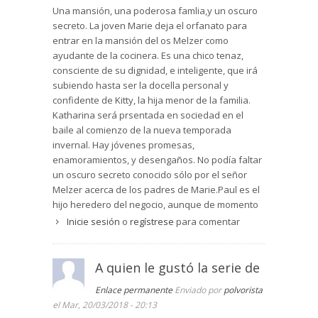
Desde el punto de vista del narrador, tal y como
Una mansión, una poderosa famlia,y un oscuro
es necesario en este tipo de género, el relato
secreto. La joven Marie deja el orfanato para
está en tercera persona omnisciente para poder
entrar en la mansión del os Melzer como
conocer los pensamientos y sentimientos de los
ayudante de la cocinera. Es una chico tenaz,
personajes: sus deseos más profundos, sus
consciente de su dignidad, e inteligente, que irá
verdaderas intenciones, su pasado más oscuro,
subiendo hasta ser la docella personal y
con los que se va a ir fraguando la intriga y el
confidente de Kitty, la hija menor de la familia.
misterio en la narración. En este sentido, la obra
Katharina será prsentada en sociedad en el
cumple con las expectativas románticas a la
baile al comienzo de la nueva temporada
perfección: el amor será el eje fundamental de
invernal. Hay jóvenes promesas,
los hechos, amores imposibles, prohibidos o
enamoramientos, y desengaños. No podía faltar
incomprendidos, y los amantes que deben
un oscuro secreto conocido sólo por el señor
superar todo tipo de obstáculos que se
Melzer acerca de los padres de Marie.Paul es el
interponen en su relación. Asimismo, juegan un
hijo heredero del negocio, aunque de momento
papel esencial los recuerdos y las historias del
no sigue bien sus estudios. Más tarde madurará
Inicie sesión
o
regístrese
para comentar
pasado tanto en la vida de los señores como en
y se pued hacer cargo de la empresa. A la vez
la de los criados, que guardan algún desliz, algún
mira con buenos ojos a Marie.
pecado, algún secreto inconfesable: una división
A quien le gustó la serie de
Es una novela larga, como ahora se lleva, con
también de los personajes en buenos y malos,
mucho interés, positiva, con premio al esfuezo y
Enlace permanente
Enviado por
polvorista
que recibirán su recompensa correspondiente.
a los buenos sentimientos. Una emocionane
el Mar, 20/03/2018 - 20:13
En esta ocasión, el misterio principal será el
saga familiar, que rememora perfectamente la