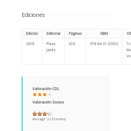
Ediciones
Edición
Editorial
Páginas
ISBN
Ob
2018
Plaza
624
978-84-01-02052
Tr
Janés
Ma
Vi
Valoración CDL
Valoración Socios
Average:
3.2
(
5
votes)