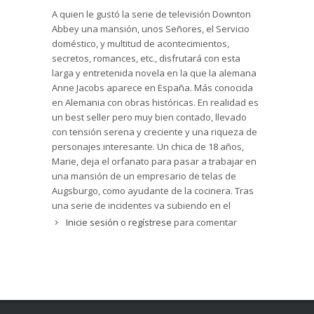
origen de la protagonista Marie Hofgartner,
otra saga de Danton Abbey. Como se estila es
A quien le gustó la serie de televisión Downton
huérfana, quizá hija ilegítima, hecho que le
una novela feminista positva con gran
Abbey una mansión, unos Señores, el Servicio
impide ocupar su verdadero lugar entre los
protagonismo de las mujeres, que encantará a
doméstico, y multitud de acontecimientos,
miembros de la familia Melzer.
muchas, y también a los varones.
secretos, romances, etc., disfrutará con esta
Con un estilo elegante y una escritura fluida, la
larga y entretenida novela en la que la alemana
autora Anne Jacobs sabe presentar con acierto
Anne Jacobs aparece en España. Más conocida
la vida de la alta sociedad (nobles y nuevos ricos
en Alemania con obras históricas. En realidad es
industriales) a principios del siglo XX en una
un best seller pero muy bien contado, llevado
ciudad alemana, donde brillan algunos rasgos
con tensión serena y creciente y una riqueza de
costumbristas y un cierto sabor local, como los
personajes interesante. Un chica de 18 años,
barrios de la ciudad baja y la extraordinaria
Marie, deja el orfanato para pasar a trabajar en
fábrica de telas. Sus descripciones largas y
una mansión de un empresario de telas de
minuciosas, especialmente de la magnífica
Augsburgo, como ayudante de la cocinera. Tras
mansión (que da título a la obra), de sus
una serie de incidentes va subiendo en el
estancias y de sus jardines, de las aposentos de
escalafón hasta llegar a ser doncella personal
Inicie sesión
o
regístrese
para comentar
los señores y de los cuartos de los criados,
de una de las hijas y es bien mirada por el hijo.
sitúan a los lectores en los contextos adecuados,
Ella va descubriendo cosa de sus padres...
en esos paisajes propios de la novela romántica
que invitan al amor, al lujo, a la diversión.