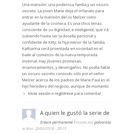
Desde el punto de vista del narrador, tal y como
Una mansión, una poderosa famlia,y un oscuro
es necesario en este tipo de género, el relato
secreto. La joven Marie deja el orfanato para
está en tercera persona omnisciente para poder
entrar en la mansión del os Melzer como
conocer los pensamientos y sentimientos de los
ayudante de la cocinera. Es una chico tenaz,
personajes: sus deseos más profundos, sus
consciente de su dignidad, e inteligente, que irá
verdaderas intenciones, su pasado más oscuro,
subiendo hasta ser la docella personal y
con los que se va a ir fraguando la intriga y el
confidente de Kitty, la hija menor de la familia.
misterio en la narración. En este sentido, la obra
Katharina será prsentada en sociedad en el
cumple con las expectativas románticas a la
baile al comienzo de la nueva temporada
perfección: el amor será el eje fundamental de
invernal. Hay jóvenes promesas,
los hechos, amores imposibles, prohibidos o
enamoramientos, y desengaños. No podía faltar
incomprendidos, y los amantes que deben
un oscuro secreto conocido sólo por el señor
superar todo tipo de obstáculos que se
Melzer acerca de los padres de Marie.Paul es el
interponen en su relación. Asimismo, juegan un
hijo heredero del negocio, aunque de momento
papel esencial los recuerdos y las historias del
no sigue bien sus estudios. Más tarde madurará
Inicie sesión
o
regístrese
para comentar
pasado tanto en la vida de los señores como en
y se pued hacer cargo de la empresa. A la vez
la de los criados, que guardan algún desliz, algún
mira con buenos ojos a Marie.
pecado, algún secreto inconfesable: una división
A quien le gustó la serie de
Es una novela larga, como ahora se lleva, con
también de los personajes en buenos y malos,
mucho interés, positiva, con premio al esfuezo y
Enlace permanente
Enviado por
polvorista
que recibirán su recompensa correspondiente.
a los buenos sentimientos. Una emocionane
el Mar, 20/03/2018 - 20:13
En esta ocasión, el misterio principal será el
saga familiar, que rememora perfectamente la