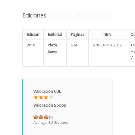
Ediciones
Edición
Editorial
Páginas
ISBN
Ob
2018
Plaza
624
978-84-01-02052
Tr
Janés
Ma
Vi
Valoración CDL
Valoración Socios
Average:
3.2
(
5
votes)