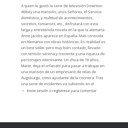
origen de la protagonista Marie Hofgartner,
otra saga de Danton Abbey. Como se estila es
A quien le gustó la serie de televisión Downton
huérfana, quizá hija ilegítima, hecho que le
una novela feminista positva con gran
Abbey una mansión, unos Señores, el Servicio
impide ocupar su verdadero lugar entre los
protagonismo de las mujeres, que encantará a
doméstico, y multitud de acontecimientos,
miembros de la familia Melzer.
muchas, y también a los varones.
secretos, romances, etc., disfrutará con esta
Con un estilo elegante y una escritura fluida, la
larga y entretenida novela en la que la alemana
autora Anne Jacobs sabe presentar con acierto
Anne Jacobs aparece en España. Más conocida
la vida de la alta sociedad (nobles y nuevos ricos
en Alemania con obras históricas. En realidad es
industriales) a principios del siglo XX en una
un best seller pero muy bien contado, llevado
ciudad alemana, donde brillan algunos rasgos
con tensión serena y creciente y una riqueza de
costumbristas y un cierto sabor local, como los
personajes interesante. Un chica de 18 años,
barrios de la ciudad baja y la extraordinaria
Marie, deja el orfanato para pasar a trabajar en
fábrica de telas. Sus descripciones largas y
una mansión de un empresario de telas de
minuciosas, especialmente de la magnífica
Augsburgo, como ayudante de la cocinera. Tras
mansión (que da título a la obra), de sus
una serie de incidentes va subiendo en el
estancias y de sus jardines, de las aposentos de
escalafón hasta llegar a ser doncella personal
Inicie sesión
o
regístrese
para comentar
los señores y de los cuartos de los criados,
de una de las hijas y es bien mirada por el hijo.
sitúan a los lectores en los contextos adecuados,
Ella va descubriendo cosa de sus padres...
en esos paisajes propios de la novela romántica
que invitan al amor, al lujo, a la diversión.