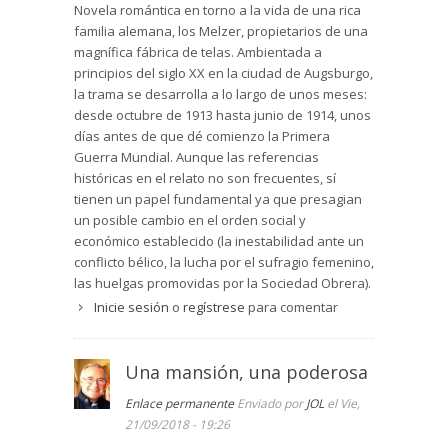
Novela romántica en torno a la vida de una rica
familia alemana, los Melzer, propietarios de una
magnífica fábrica de telas. Ambientada a
principios del siglo XX en la ciudad de Augsburgo,
la trama se desarrolla a lo largo de unos meses:
desde octubre de 1913 hasta junio de 1914, unos
días antes de que dé comienzo la Primera
Guerra Mundial. Aunque las referencias
históricas en el relato no son frecuentes, sí
tienen un papel fundamental ya que presagian
un posible cambio en el orden social y
económico establecido (la inestabilidad ante un
conflicto bélico, la lucha por el sufragio femenino,
las huelgas promovidas por la Sociedad Obrera).
Todo ello, unido a las diferentes subtramas de
Inicie sesión
o
regístrese
para comentar
carácter familiar que se van abriendo en la
novela, ha propiciado que el argumento se
despliegue en una trilogía sobre la familia
Una mansión, una poderosa
protagonista, que se completa con las novelas
Enlace permanente
Enviado por
JOL
el Vie,
“Las hijas de la villa de las telas” y “El legado de
21/09/2018 - 19:26
la villa de las telas”.