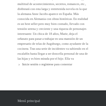
brillan algunos rasgos costumbristas y un cierto sabor
multitud de acontecimientos, secretos, romances, etc.,
local, como los barrios de la ciudad baja y la
disfrutará con esta larga y entretenida novela en la que
extraordinaria fábrica de telas. Sus descripciones largas
la alemana Anne Jacobs aparece en España. Más
y minuciosas, especialmente de la magnífica mansión
conocida en Alemania con obras históricas. En realidad
(que da título a la obra), de sus estancias y de sus
es un best seller pero muy bien contado, llevado con
jardines, de las aposentos de los señores y de los
tensión serena y creciente y una riqueza de personajes
cuartos de los criados, sitúan a los lectores en los
interesante. Un chica de 18 años, Marie, deja el
contextos adecuados, en esos paisajes propios de la
orfanato para pasar a trabajar en una mansión de un
novela romántica que invitan al amor, al lujo, a la
empresario de telas de Augsburgo, como ayudante de la
diversión.
cocinera. Tras una serie de incidentes va subiendo en el
escalafón hasta llegar a ser doncella personal de una de
las hijas y es bien mirada por el hijo. Ella va
descubriendo cosa de sus padres...
Inicie sesión
o
regístrese
para comentar
Menú principal