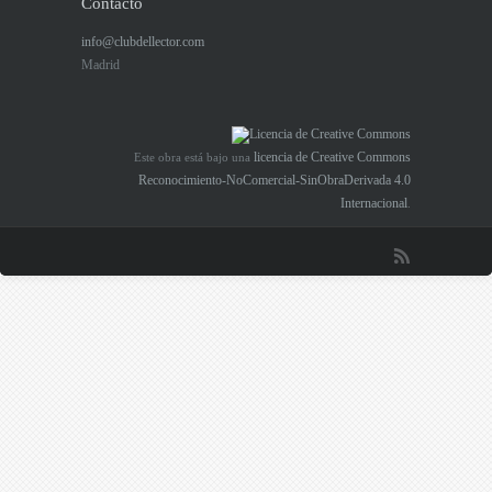
Contacto
info@clubdellector.com
Madrid
licencia de Creative Commons
Este obra está bajo una
Reconocimiento-NoComercial-SinObraDerivada 4.0
Internacional
.