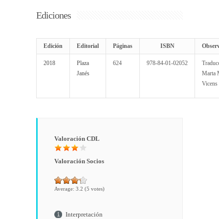
Ediciones
Edición
Editorial
Páginas
ISBN
Observ
2018
Plaza
624
978-84-01-02052
Traduc
Janés
Marta 
Vicens
Valoración CDL
Valoración Socios
Average:
3.2
(
5
votes)
Interpretación