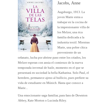
Jacobs, Anne
Augsburgo, 1913. La
joven Marie entra a
trabajar en la cocina de
la impresionante villa de
los Melzer, una rica
familia dedicada a la
industria textil. Mientras
Marie, una pobre chica
proveniente de un
orfanato, lucha por abrirse paso entre los criados, los
Melzer esperan con ansia el comienzo de la nueva
temporada invernal de baile, momento en el que se
presentará en sociedad la bella Katharina. Solo Paul, el
heredero, permanece ajeno al bullicio, pues prefiere su
vida de estudiante en Múnich. Hasta que conoce a
Marie...
Una emocionante saga familiar, para fans de Downton
Abbey, Kate Morton o Lucinda Riley.