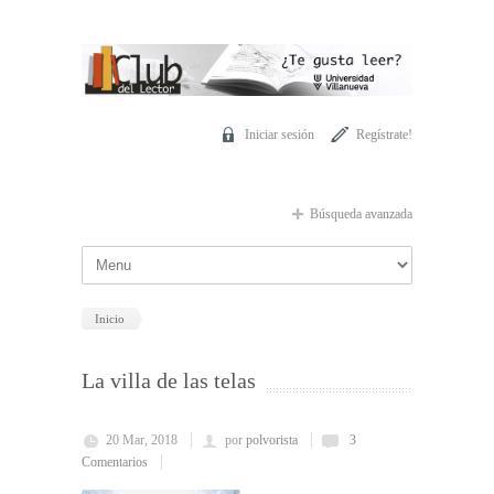
Pasar al contenido principal
Iniciar sesión
Regístrate!
Búsqueda avanzada
Inicio
La villa de las telas
20 Mar, 2018
por
polvorista
3
Comentarios