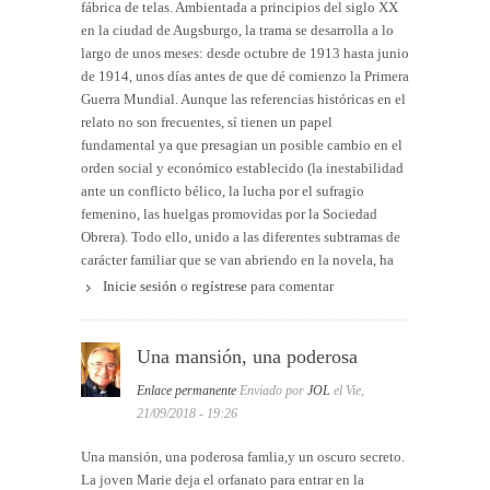
fábrica de telas. Ambientada a principios del siglo XX
en la ciudad de Augsburgo, la trama se desarrolla a lo
largo de unos meses: desde octubre de 1913 hasta junio
de 1914, unos días antes de que dé comienzo la Primera
Guerra Mundial. Aunque las referencias históricas en el
relato no son frecuentes, sí tienen un papel
fundamental ya que presagian un posible cambio en el
orden social y económico establecido (la inestabilidad
ante un conflicto bélico, la lucha por el sufragio
femenino, las huelgas promovidas por la Sociedad
Obrera). Todo ello, unido a las diferentes subtramas de
carácter familiar que se van abriendo en la novela, ha
propiciado que el argumento se despliegue en una
Inicie sesión
o
regístrese
para comentar
trilogía sobre la familia protagonista, que se completa
con las novelas “Las hijas de la villa de las telas” y “El
legado de la villa de las telas”.
Una mansión, una poderosa
Desde el punto de vista del narrador, tal y como es
Enlace permanente
Enviado por
JOL
el Vie,
necesario en este tipo de género, el relato está en
21/09/2018 - 19:26
tercera persona omnisciente para poder conocer los
pensamientos y sentimientos de los personajes: sus
Una mansión, una poderosa famlia,y un oscuro secreto.
deseos más profundos, sus verdaderas intenciones, su
La joven Marie deja el orfanato para entrar en la