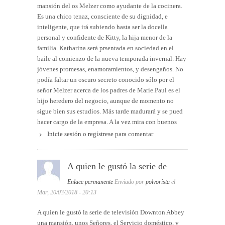
pasado más oscuro, con los que se va a ir fraguando la
mansión del os Melzer como ayudante de la cocinera.
intriga y el misterio en la narración. En este sentido, la
Es una chico tenaz, consciente de su dignidad, e
obra cumple con las expectativas románticas a la
inteligente, que irá subiendo hasta ser la docella
perfección: el amor será el eje fundamental de los
personal y confidente de Kitty, la hija menor de la
hechos, amores imposibles, prohibidos o
familia. Katharina será prsentada en sociedad en el
incomprendidos, y los amantes que deben superar todo
baile al comienzo de la nueva temporada invernal. Hay
tipo de obstáculos que se interponen en su relación.
jóvenes promesas, enamoramientos, y desengaños. No
Asimismo, juegan un papel esencial los recuerdos y las
podía faltar un oscuro secreto conocido sólo por el
historias del pasado tanto en la vida de los señores
señor Melzer acerca de los padres de Marie.Paul es el
como en la de los criados, que guardan algún desliz,
hijo heredero del negocio, aunque de momento no
algún pecado, algún secreto inconfesable: una división
sigue bien sus estudios. Más tarde madurará y se pued
también de los personajes en buenos y malos, que
hacer cargo de la empresa. A la vez mira con buenos
recibirán su recompensa correspondiente. En esta
ojos a Marie.
Inicie sesión
o
regístrese
para comentar
ocasión, el misterio principal será el origen de la
Es una novela larga, como ahora se lleva, con mucho
protagonista Marie Hofgartner, huérfana, quizá hija
interés, positiva, con premio al esfuezo y a los buenos
ilegítima, hecho que le impide ocupar su verdadero
A quien le gustó la serie de
sentimientos. Una emocionane saga familiar, que
lugar entre los miembros de la familia Melzer.
rememora perfectamente la otra saga de Danton Abbey.
Enlace permanente
Enviado por
polvorista
el
Con un estilo elegante y una escritura fluida, la autora
Como se estila es una novela feminista positva con
Mar, 20/03/2018 - 20:13
Anne Jacobs sabe presentar con acierto la vida de la
gran protagonismo de las mujeres, que encantará a
alta sociedad (nobles y nuevos ricos industriales) a
muchas, y también a los varones.
A quien le gustó la serie de televisión Downton Abbey
principios del siglo XX en una ciudad alemana, donde
una mansión, unos Señores, el Servicio doméstico, y