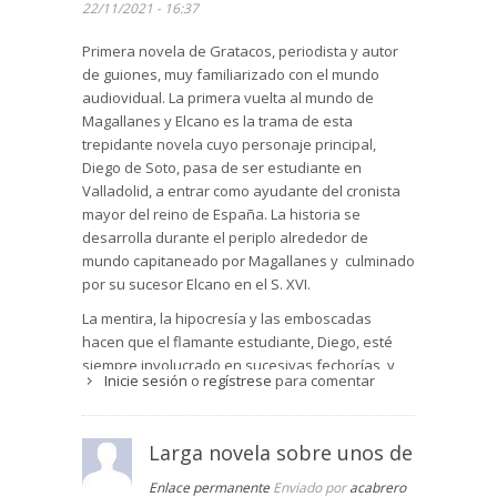
22/11/2021 - 16:37
los dos océanos por debajo de Argentina. Pero
ese paso nadie lo había visto. Las cartas de
Primera novela de Gratacos, periodista y autor
navegación marítima existentes hasta aquel
de guiones, muy familiarizado con el mundo
1518 terminaban en la desembocadura del río de
audiovidual. La primera vuelta al mundo de
la Plata. Para entonces las cinco naves ya habían
Magallanes y Elcano es la trama de esta
empezado a sufrir los estragos del invierno y se
trepidante novela cuyo personaje principal,
vieron obligados a detenerse, en espera de la
Diego de Soto, pasa de ser estudiante en
primavera, en el puerto de lo que hoy es San
Valladolid, a entrar como ayudante del cronista
Julián, no lejos del cabo Hornos.
mayor del reino de España. La historia se
desarrolla durante el periplo alrededor de
Fue por entonces cuando el motín de los otros
mundo capitaneado por Magallanes y culminado
cuatro capitanes de nave estalló y Magallanes
por su sucesor Elcano en el S. XVI.
tuvo que afrontarlo con energía. Uno de los
capitanes fue condenado y ejecutado. Otro, Juan
La mentira, la hipocresía y las emboscadas
de Cartagena, abandonado en tierra a su suerte.
hacen que el flamante estudiante, Diego, esté
Cuando parecía que el sosiego había retornado
siempre involucrado en sucesivas fechorías y
a la expedición, cuando por fin el paso había
Inicie sesión
o
regístrese
para comentar
trampas, propiciadas continuamente por
sido avistado, la nave más grande, la que
personajes relevantes del gobierno de España
llevaba en sus bodegas la mayor parte de los
que no quieren que saque a la luz la verdad de
Larga novela sobre unos de
alimentos, desertó y se volvió a Sevilla en la
lo ocurrido en ese trascendental viaje. Parece
oscuridad de la noche.
que todos desde Valladolid, sede de la corte en
Enlace permanente
Enviado por
acabrero