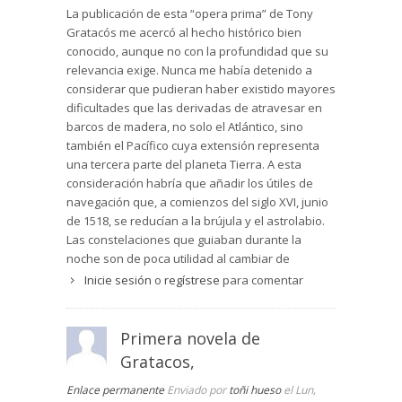
La publicación de esta “opera prima” de Tony
Gratacós me acercó al hecho histórico bien
conocido, aunque no con la profundidad que su
relevancia exige. Nunca me había detenido a
considerar que pudieran haber existido mayores
dificultades que las derivadas de atravesar en
barcos de madera, no solo el Atlántico, sino
también el Pacífico cuya extensión representa
una tercera parte del planeta Tierra. A esta
consideración habría que añadir los útiles de
navegación que, a comienzos del siglo XVI, junio
de 1518, se reducían a la brújula y el astrolabio.
Las constelaciones que guiaban durante la
noche son de poca utilidad al cambiar de
hemisferio. Un problema más, no menor: la
Inicie sesión
o
regístrese
para comentar
comida. Asegurar la manutención de una
tripulación compuesta por casi trescientos
hombres durante dos años.
Primera novela de
Gratacos,
Es cierto que Magallanes obtuvo el permiso y el
dinero necesario para comenzar la empresa de
Enlace permanente
Enviado por
toñi hueso
el Lun,
alcanzar las Molucas a través de un paso entre