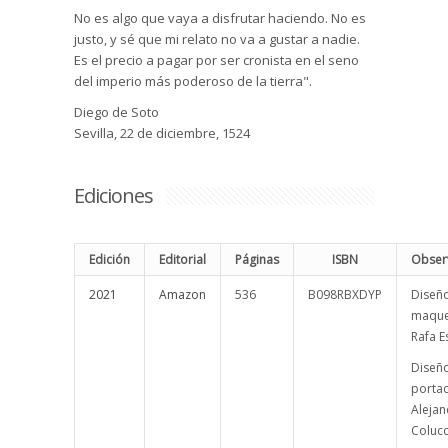
No es algo que vaya a disfrutar haciendo. No es
justo, y sé que mi relato no va a gustar a nadie.
Es el precio a pagar por ser cronista en el seno
del imperio más poderoso de la tierra".
Diego de Soto
Sevilla, 22 de diciembre, 1524
Ediciones
Edición
Editorial
Páginas
ISBN
Obser
2021
Amazon
536
B098RBXDYP
Diseño
maque
Rafa E
Diseñ
porta
Aleja
Colucc