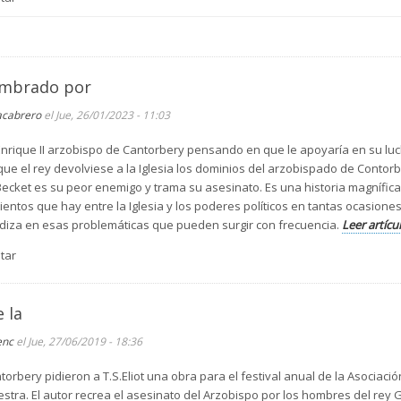
ombrado por
acabrero
el Jue, 26/01/2023 - 11:03
nrique II arzobispo de Cantorbery pensando en que le apoyaría en su luc
ue el rey devolviese a la Iglesia los dominios del arzobispado de Contor
Becket es su peor enemigo y trama su asesinato. Es una historia magnífica
ntos que hay entre la Iglesia y los poderes políticos en tantas ocasiones 
ndiza en esas problemáticas que pueden surgir con frecuencia.
Leer artícu
tar
 la
enc
el Jue, 27/06/2019 - 18:36
orbery pidieron a T.S.Eliot una obra para el festival anual de la Asociació
estra. El autor recrea el asesinato del Arzobispo por los hombres del rey