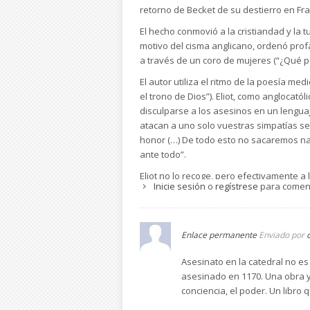
retorno de Becket de su destierro en Fra
El hecho conmovió a la cristiandad y la 
motivo del cisma anglicano, ordenó profa
a través de un coro de mujeres (“¿Qué p
El autor utiliza el ritmo de la poesía me
el trono de Dios”). Eliot, como anglocatól
disculparse a los asesinos en un lenguaj
atacan a uno solo vuestras simpatías se
honor (…) De todo esto no sacaremos na
ante todo”.
Eliot no lo recoge, pero efectivamente a
Inicie sesión
o
regístrese
para comen
excomunión y a su cabecilla, Reginaldo Fi
Enlace permanente
Enviado por
Asesinato en la catedral no es
asesinado en 1170. Una obra ya
conciencia, el poder. Un libro 