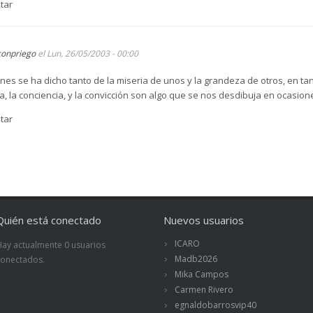
tar
conpriego
el Lun, 26/05/2003 - 00:00
es se ha dicho tanto de la miseria de unos y la grandeza de otros, en ta
 la conciencia, y la convicción son algo que se nos desdibuja en ocasiones.
tar
Quién está conectado
Nuevos usuarios
ICARO
Hay actualmente 0 usuarios
Madb2026
conectados.
Mika Campos
Carmen Rivero
egnaldobarrosvip40