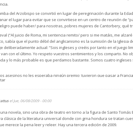
ncia.
tumba del Arzobispo se convirtió en lugar de peregrinación durante la Edad
nar el lugar para evitar que se convirtiese en un centro de reunión de “pa
eligro puede haber/ para nosotras, pobres mujeres de Cantorbery, qué tri
dieval (“Al juicio de Roma, mi sentencia remito/ pero si me matáis, me alza
ico, sabía que el punto débil del anglicanismo es la sumisión de la Iglesia 
e deliberadamente actual: “Sois ingleses y creéis por tanto en el juego l
 van con el último. Yo respeto vuestros sentimientos y los comparto. No o
da y lo más probable es que perdamos bastante. Somos cuatro ingleses s
 los asesinos no les esperaba ningún premio; tuvieron que pasar a Francia
tar
tz, el Pontífice le impuso marchar a Tierra Santa para la defensa de Jerusal
cattus
el Jue, 06/08/2009 - 00:00
 una novela, sino una obra de teatro en torno a la figura de Santo Tomás
 clásica de la literatura universal donde con grna hondura se tratan cue
que merece la pena leer y releer. Hay una tercera edición de 2009.