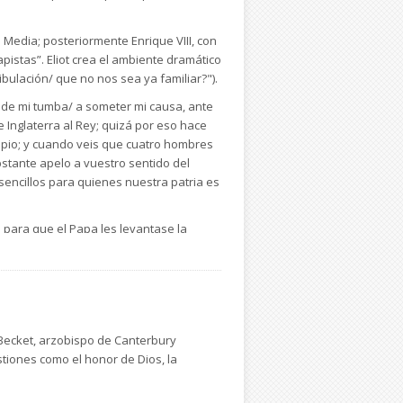
 Media; posteriormente Enrique VIII, con
pistas”. Eliot crea el ambiente dramático
bulación/ que no nos sea ya familiar?").
ré de mi tumba/ a someter mi causa, ante
de Inglaterra al Rey; quizá por eso hace
impio; y cuando veis que cuatro hombres
bstante apelo a vuestro sentido del
encillos para quienes nuestra patria es
 para que el Papa les levantase la
én, y allí murió.
 Becket, arzobispo de Canterbury
stiones como el honor de Dios, la