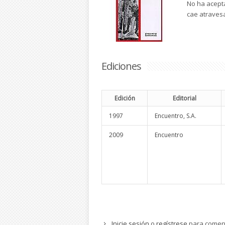
No ha acepta
cae atravesa
Ediciones
Edición
Editorial
1997
Encuentro, S.A.
2009
Encuentro
Inicie sesión
o
regístrese
para comen