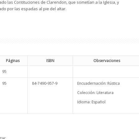
do las Contituciones de Clarendon, que sometían a la Iglesia, y
do por las espadas al pie del altar.
Páginas
ISBN
Observaciones
95
95
84-7490-957-9
Encuadernación: Rústica
Colección: Literatura
Idioma: Español
tar