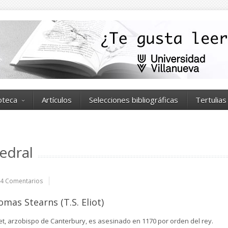
ioteca
Artículos
Selecciones bibliográficas
Tertulias
tedral
4 Comentarios
omas Stearns (T.S. Eliot)
t, arzobispo de Canterbury, es asesinado en 1170 por orden del rey.