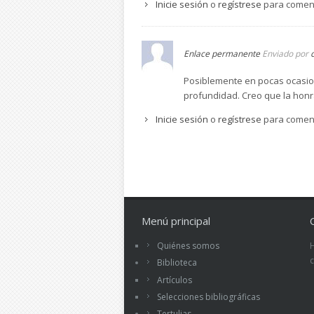
Inicie sesión
o
regístrese
para comen
Enlace permanente
Enviado por
Posiblemente en pocas ocasion
profundidad. Creo que la honra,
Inicie sesión
o
regístrese
para comen
Menú principal
Quiénes somos
Biblioteca
Artículos
Selecciones bibliográficas
Tertulias