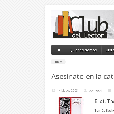
Pasar al contenido principal
Quiénes somos
Bibl
Inicio
Asesinato en la ca
14 Mayo, 2003
por
rocki
Eliot, Th
Tomás Becke