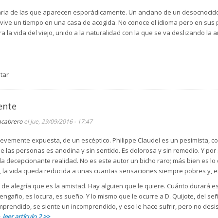
raria de las que aparecen esporádicamente. Un anciano de un desocnocido
e vive un tiempo en una casa de acogida. No conoce el idioma pero en su
 la vida del viejo, unido a la naturalidad con la que se va deslizando la a
tar
ente
acabrero
el Jue, 29/09/2016 - 17:47
revemente expuesta, de un escéptico. Philippe Claudel es un pesimista, 
de las personas es anodina y sin sentido. Es dolorosa y sin remedio. Y por 
a decepcionante realidad. No es este autor un bicho raro; más bien es lo 
, la vida queda reducida a unas cuantas sensaciones siempre pobres y, 
 de alegría que es la amistad. Hay alguien que le quiere. Cuánto durará e
gaño, es locura, es sueño. Y lo mismo que le ocurre a D. Quijote, del señor
prendido, se siente un incomprendido, y eso le hace sufrir, pero no desisti
,
leer artículo 2 >>