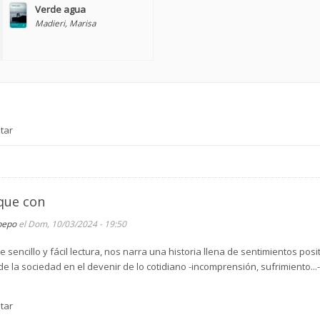
Verde agua
Madieri, Marisa
tar
 que con
pepo
el Dom, 10/03/2024 - 19:50
 sencillo y fácil lectura, nos narra una historia llena de sentimientos po
 de la sociedad en el devenir de lo cotidiano -incomprensión, sufrimiento...-
tar