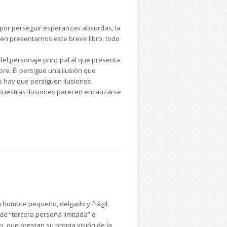
to por perseguir esperanzas absurdas, la
den presentarnos este breve libro, todo
 del personaje principal al que presenta
re. Él persigue una ilusión que
s hay que persiguen ilusiones
 nuestras ilusiones parecen encauzarse
n hombre pequeño, delgado y frágil,
 de “tercera persona limitada” o
s, que prestan su propia visión de la