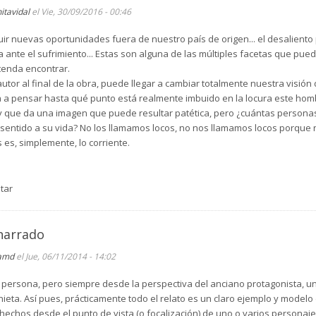
nitavidal
el Vie, 30/09/2016 - 00:46
eguir nuevas oportunidades fuera de nuestro país de origen... el desalien
a ante el sufrimiento... Estas son alguna de las múltiples facetas que pue
etenda encontrar.
autor al final de la obra, puede llegar a cambiar totalmente nuestra visión
a a pensar hasta qué punto está realmente imbuido en la locura este homb
y que da una imagen que puede resultar patética, pero ¿cuántas persona
sentido a su vida? No los llamamos locos, no nos llamamos locos porque
es, simplemente, lo corriente.
tar
narrado
amd
el Jue, 06/11/2014 - 14:02
 persona, pero siempre desde la perspectiva del anciano protagonista, u
nieta. Así pues, prácticamente todo el relato es un claro ejemplo y modelo
 hechos desde el punto de vista (o focalización) de uno o varios personaje