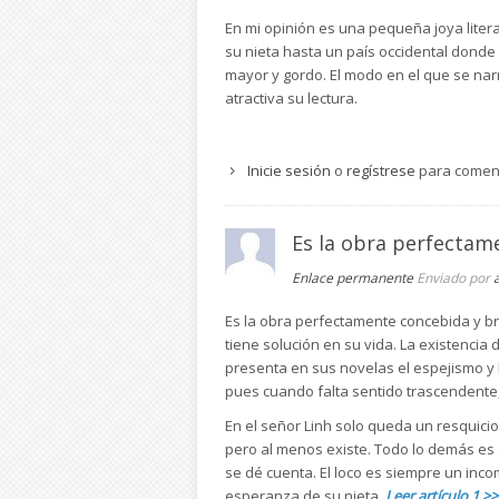
En mi opinión es una pequeña joya lite
su nieta hasta un país occidental dond
mayor y gordo. El modo en el que se narra
atractiva su lectura.
Inicie sesión
o
regístrese
para comen
Es la obra perfectam
Enlace permanente
Enviado por
Es la obra perfectamente concebida y b
tiene solución en su vida. La existencia 
presenta en sus novelas el espejismo y l
pues cuando falta sentido trascendente
En el señor Linh solo queda un resquicio
pero al menos existe. Todo lo demás es en
se dé cuenta. El loco es siempre un incom
esperanza de su nieta.
Leer artículo 1 >>