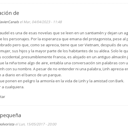
ación de
JavierCanals
el Mar, 04/04/2023 - 11:48
laudel es una de esas novelas que se leen en un santiamén y dejan un ag
e los personajes. Por la esperanza que emana del protagonista, pese al 
ombrado pero que, como se aprecia, tiene que ser Vietnam, después de un
u mujer, sus hijos y la mayor parte de los habitantes de su aldea. Solo le 
 occidental, presumiblemente Francia, es alojado en un antiguo almacén 
 que la niña tome algo de aire, entabla una conversación sin palabras co
nh con su nombre. A pesar de no entender ni una palabra, Linh aprecia e
 a diario en el banco de un parque.
e ponen en peligro la armonía en la vida de Linh y la amistad con Bark.
 a cualquiera.
tar
 pequeña
polvorista
el Lun, 15/05/2017 - 20:00