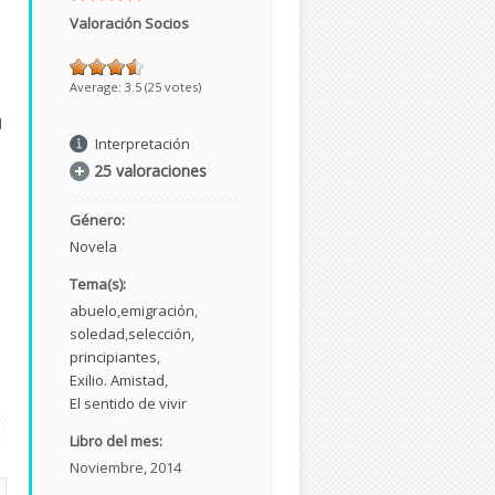
Valoración Socios
Average:
3.5
(
25
votes)
l
Interpretación
a
25 valoraciones
Género:
Novela
Tema(s):
abuelo
emigración
soledad
selección
principiantes
Exilio. Amistad
El sentido de vivir
Libro del mes:
Noviembre, 2014