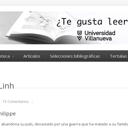
ioteca
Artículos
Selecciones bibliográficas
Tertulias
Linh
15 Comentarios
hilippe
h abandona su país, devastado por una guerra que ha matado a su famili