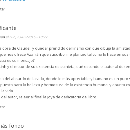
tar
ficante
Ran
el Lun, 23/05/2016 - 10:27
la obra de Claudel, y quedar prendido del lirismo con que dibuja la amist
 que nos ofrece Azafrán que suscribo: me planteo tal como lo hace en sus
 ¿cuá es su mensaje?
 Linh y el motor de su existencia es su nieta, qué esconde el autor al dese
mo del absurdo de la vida, donde lo más apreciable y humano es un puro su
spuesta para la belleza y hermosura de la existencia humana, y apunta con
la vida.
l autor, releer al final la joya de dedicatoria del libro.
tar
más fondo