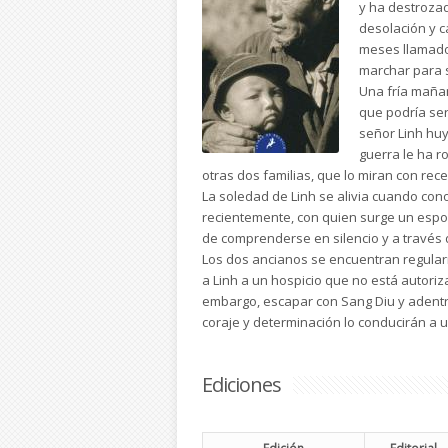
y ha destrozad
desolación y c
meses llamado 
marchar para 
Una fría maña
que podría ser
señor Linh huy
guerra le ha r
otras dos familias, que lo miran con rece
La soledad de Linh se alivia cuando con
recientemente, con quien surge un espo
de comprenderse en silencio y a través
Los dos ancianos se encuentran regular
a Linh a un hospicio que no está autoriz
embargo, escapar con Sang Diu y adentra
coraje y determinación lo conducirán 
Ediciones