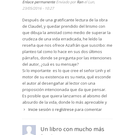
Enlace permanente
Enviado por
Ran
el Lun,
loco es siempre un incomprendido, se siente un
23/05/2016 - 10:27
incomprendido, y eso le hace sufrir, pero no
desistir de lo que le da la auténtica vida, la
Después de una gratificante lectura de la obra
esperanza de su nieta.
Leer artículo 1 >>
,
leer
de Claudel, y quedar prendido del lirismo con
artículo 2 >>
que dibuja la amistad como medio de superar la
crudeza de una vida erradicada, he leído la
reseña que nos ofrece Azafrán que suscribo: me
planteo tal como lo hace en sus dos últimos
párrafos, donde se pregunta por las intenciones
del autor, ¿cuá es su mensaje?
Si lo importante es lo que cree el señor Linh y el
motor de su existencia es su nieta, qué esconde
el autor al desengañar al lector con una
proposición intencionada que da que pensar.
Es posible que quiera lanzarnos al abismo del
absurdo de la vida, donde lo más apreciable y
humano es un puro sueño, un sinsentido irreal. A
Inicie sesión
o
regístrese
para comentar
la postre da la impresión que el autor no tiene
respuesta para la belleza y hermosura de la
existencia humana, y apunta con cierta intención
Un libro con mucho más
en la línea de una quimera fatua que a su