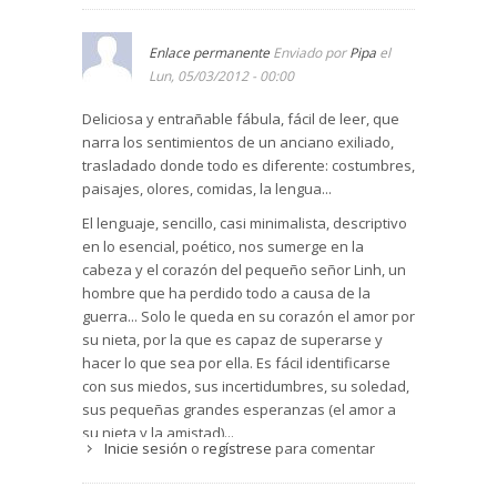
nuestra relación con las personas, porque si
tenemos un amigo, todo se puede ver de otra
Enlace permanente
Enviado por
Pipa
el
forma. Un solo amigo puede ponerle cara, olor,
Lun, 05/03/2012 - 00:00
sabor… a un país, y nos puede hacer el entorno
más agradable y cercano; incluso aunque no
Deliciosa y entrañable fábula, fácil de leer, que
hable nuestro idioma, solo con su presencia nos
narra los sentimientos de un anciano exiliado,
puede dar paz y seguridad.
trasladado donde todo es diferente: costumbres,
Por último, el señor Linh encierra en su persona
paisajes, olores, comidas, la lengua...
el valor de todo un pueblo: el recuerdo de las
El lenguaje, sencillo, casi minimalista, descriptivo
raíces de su tierra, de sus antepasados y de sus
en lo esencial, poético, nos sumerge en la
muertos, de las costumbres y de las tradiciones.
cabeza y el corazón del pequeño señor Linh, un
Aunque su origen haya sido muy pobre y su vida
hombre que ha perdido todo a causa de la
esté llena de trabajo y esfuerzo, nunca olvidará
guerra... Solo le queda en su corazón el amor por
la felicidad de su infancia, la fantasía de sus
su nieta, por la que es capaz de superarse y
leyendas, la esperanza de sus canciones (la
hacer lo que sea por ella. Es fácil identificarse
nana de la esperanza que una y otra vez le
con sus miedos, sus incertidumbres, su soledad,
canta a su nieta). En su modesta maleta, que
sus pequeñas grandes esperanzas (el amor a
contiene sus mayores tesoros, solo lleva un
su nieta y la amistad)...
saquito de tierra y una foto descolorida, la única
Inicie sesión
o
regístrese
para comentar
forma ya de seguir atado a “su aldea, su país, su
Una soledad profunda en medio de mucha
tierra, que ama y lleva en lo más profundo de su
gente, multitudes que van y vienen, que corren