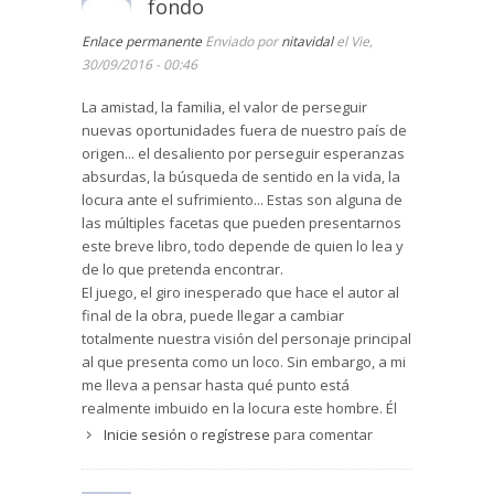
fondo
parecer informa la vida.
Si quedase alguna duda de las intecines del
Enlace permanente
Enviado por
nitavidal
el Vie,
autor, releer al final la joya de dedicatoria del
30/09/2016 - 00:46
libro.
La amistad, la familia, el valor de perseguir
nuevas oportunidades fuera de nuestro país de
origen... el desaliento por perseguir esperanzas
absurdas, la búsqueda de sentido en la vida, la
locura ante el sufrimiento... Estas son alguna de
las múltiples facetas que pueden presentarnos
este breve libro, todo depende de quien lo lea y
de lo que pretenda encontrar.
El juego, el giro inesperado que hace el autor al
final de la obra, puede llegar a cambiar
totalmente nuestra visión del personaje principal
al que presenta como un loco. Sin embargo, a mi
me lleva a pensar hasta qué punto está
realmente imbuido en la locura este hombre. Él
persigue una ilusión que materializa de una
Inicie sesión
o
regístrese
para comentar
forma muy concreta y que da una imagen que
puede resultar patética, pero ¿cuántas personas