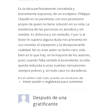
Es la obra perfectamente concebida y
brevemente expuesta, de un escéptico. Philippe
Claudel es un pesimista, con ese pesimismo
propio de quien no tiene solución en su vida. La
existencia de las personas es anodina y sin
sentido. Es dolorosa y sin remedio. Y por si al
lector le cupiera alguna duda nos presenta en
sus novelas el espejismo y la decepcionante
realidad. No es este autor un bicho raro; más
bien es lo que hay, en la mayoría de los autores,
pues cuando falta sentido trascendente, la vida
queda reducida a unas cuantas sensaciones
siempre pobres y, en todo caso no duraderas.
En el señor Linh solo queda un resquicio de
Inicie sesión
o
regístrese
para comentar
alegría que es la amistad. Hay alguien que le
quiere. Cuánto durará esa relación de confianza
es lo de menos, pero al menos existe. Todo lo
Después de una
demás es engaño, es locura, es sueño. Y lo
gratificante
mismo que le ocurre a D. Quijote, del señor Linh
se ríen, sin que él, en su locura, se dé cuenta. El