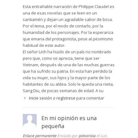
Esta entrañable narración de Philippe Claudel es
una de esas novelas que se leen en un
santiamén y dejan un agradable sabor de boca.
Por el tema, por el modo de contarlo, por la
humanidad de los personajes. Por la esperanza
que emana del protagonista, pese al pesimismo
habitual de este autor.
El señor Linh ha huido de un país no nombrado
pero que, como se aprecia, tiene que ser
Vietnam, después de una de las muchas guerras
que ha sufrido su patria. En esta han perdido la
vida su mujer, sus hijos y la mayor parte de los
habitantes de su aldea. Solo le queda una nieta,
Sang Diu, de pocas semanas de edad. A su
llegada a un país occidental, presumiblemente
Inicie sesión
o
regístrese
para comentar
Francia, es alojado en un antiguo almacén junto
con otros refugiados. Una vez que se atreve a
abandonar el edificio para que la niña tome algo
En mi opinión es una
de aire, entabla una conversación sin palabras
pequeña
con un hombre gordo, fumador empedernido,
que confunde la fórmula de saludo de Linh con
Enlace permanente
Enviado por
polvorista
el Lun,