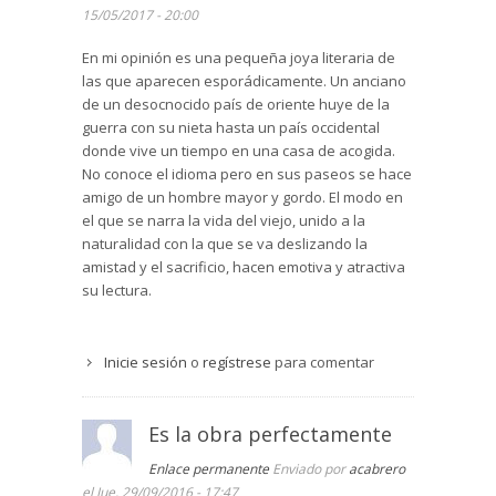
su nombre. A pesar de no entender ni una
15/05/2017 - 20:00
palabra, Linh aprecia en ese hombre, llamado
En mi opinión es una pequeña joya literaria de
Bark, un ansia de amistad y de cariño, de modo
las que aparecen esporádicamente. Un anciano
que se ven a diario en el banco de un parque.
de un desocnocido país de oriente huye de la
La narración da dos giros inesperados que
guerra con su nieta hasta un país occidental
ponen en peligro la armonía en la vida de Linh y
donde vive un tiempo en una casa de acogida.
la amistad con Bark.
No conoce el idioma pero en sus paseos se hace
Preciosa novela, que puedo recomendar a
amigo de un hombre mayor y gordo. El modo en
cualquiera.
el que se narra la vida del viejo, unido a la
naturalidad con la que se va deslizando la
amistad y el sacrificio, hacen emotiva y atractiva
su lectura.
Inicie sesión
o
regístrese
para comentar
Es la obra perfectamente
Enlace permanente
Enviado por
acabrero
el Jue, 29/09/2016 - 17:47