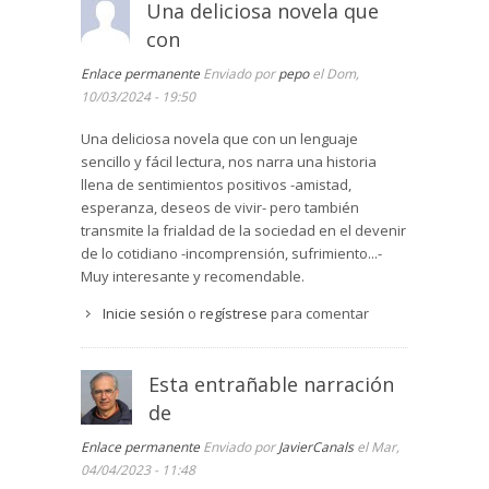
Una deliciosa novela que
con
Enlace permanente
Enviado por
pepo
el Dom,
10/03/2024 - 19:50
Una deliciosa novela que con un lenguaje
sencillo y fácil lectura, nos narra una historia
llena de sentimientos positivos -amistad,
esperanza, deseos de vivir- pero también
transmite la frialdad de la sociedad en el devenir
de lo cotidiano -incomprensión, sufrimiento...-
Muy interesante y recomendable.
Inicie sesión
o
regístrese
para comentar
Esta entrañable narración
de
Enlace permanente
Enviado por
JavierCanals
el Mar,
04/04/2023 - 11:48