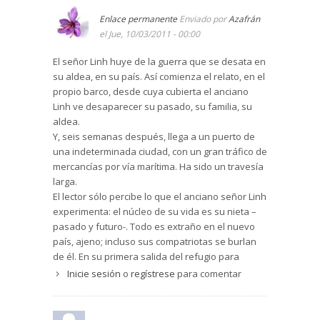
ser”.
todo el día pero no se miran a la cara, o que
Enlace permanente
Enviado por
Azafrán
esperan en silencio, dócilmente, a que les digan
el Jue, 10/03/2011 - 00:00
a dónde ir... pasando mucho frío... “el anciano no
entiende sus palabras, pero sí sus gestos” (11)...
El señor Linh huye de la guerra que se desata en
Cuántas veces los gestos son vehículo de
su aldea, en su país. Así comienza el relato, en el
comunicación: una sonrisa, el tono de la voz, una
propio barco, desde cuya cubierta el anciano
mirada expresiva...un gesto de acogida, de
Linh ve desaparecer su pasado, su familia, su
cariño, de amabilidad...
aldea.
Él hace las cosas por su nieta: no tiene ganas de
Y, seis semanas después, llega a un puerto de
comer, pero comprende que ha de hacerlo
una indeterminada ciudad, con un gran tráfico de
porque tiene que reponer fuerzas....”si no por él,
mercancías por vía marítima. Ha sido un travesía
por la niña”.
larga.
El lector sólo percibe lo que el anciano señor Linh
Qué importancia da a esas sensaciones de los
experimenta: el núcleo de su vida es su nieta –
sentidos que palpitan en su corazón: el sabor,
pasado y futuro-. Todo es extraño en el nuevo
los colores y olores de su tierra... (13, 14) Es
país, ajeno; incluso sus compatriotas se burlan
verdad que en el nuevo país, le llevan a lugares
de él. En su primera salida del refugio para
limpios, con un calor agradable frente al frío de
emigrantes conoce al señor Bark, un hombre
la calle. Pero se siente como un objeto, no le
Inicie sesión
o
regístrese
para comentar
grande y grueso que fuma sin parar y que le
piden opinión... Muy aséptico, pero terriblemente
ofrece una cháchara interminable en una lengua
despersonalizado...
para él totalmente desconocida.