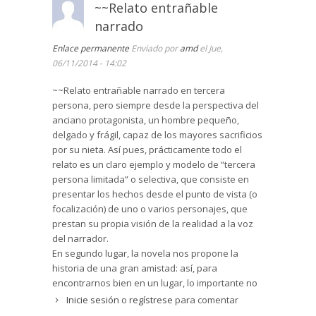
hay que persiguen ilusiones totalmente
~~Relato entrañable
superfluas buscando dar un sentido a su vida?
narrado
No los llamamos locos, no nos llamamos locos
porque nuestras ilusiones parecen encauzarse
Enlace permanente
Enviado por
amd
el Jue,
dentro de lo "normal" que muchas veces es,
06/11/2014 - 14:02
simplemente, lo corriente.
~~Relato entrañable narrado en tercera
persona, pero siempre desde la perspectiva del
anciano protagonista, un hombre pequeño,
delgado y frágil, capaz de los mayores sacrificios
por su nieta. Así pues, prácticamente todo el
relato es un claro ejemplo y modelo de “tercera
persona limitada” o selectiva, que consiste en
presentar los hechos desde el punto de vista (o
focalización) de uno o varios personajes, que
prestan su propia visión de la realidad a la voz
del narrador.
En segundo lugar, la novela nos propone la
historia de una gran amistad: así, para
encontrarnos bien en un lugar, lo importante no
es el propio espacio, ni la ciudad, ni el país que
Inicie sesión
o
regístrese
para comentar
puede resultar inhóspito; lo importante es