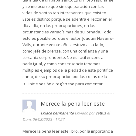
día a día de un papa santo. Es un libro fascinante
y se me ocurre que sin equiparación con las
vidas de santos tan interesantes que existen.
Este es distinto porque se adentra el lector en el
día a día, en las preocupaciones, en las
circunstancias variadísimas de su jornada. Todo
esto es posible porque el autor, Joaquín Navarro-
Valls, durante veinte años, estuvo a su lado,
como jefe de prensa, con una confianza y una
cercanía sorprendente. No es fácil encontrar
nada igual, y como consecuencia tenemos
múltiples ejemplos de la piedad de este pontífice
santo, de su preocupación por las cosas de la
Iglesia, un seguimiento de cerca en sus múltiples
Inicie sesión
o
regístrese
para comentar
viajes. En fin, algo verdaderamente difícil de
igualar, pues se dieron unas circunstancias
únicas. Lo recomiendo vivamente porque se
Merece la pena leer este
aprende mucho de la vida de un santo, seguida
Enlace permanente
Enviado por
cattus
el
en los detalles del día a día.
Dom, 06/08/2023 - 17:27
Merece la pena leer este libro, por la importancia