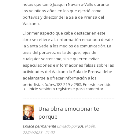
notas que tomó Joaquín Navarro-Valls durante
los veintidos años en los que ejerció como
portavoz y director de la Sala de Prensa del
Vaticano.
El primer aspecto que cabe destacar en este
libro se refiere a la información emanada desde
la Santa Sede a los medios de comunicación. La
tesis del portavoz es la de que, lejos de
cualquier secretismo, si se quieren evitar
especulaciones e informaciones falsas sobre las
actividades del Vaticano la Sala de Prensa debe
adelantarse a ofrecer información a los
periodistas (págs.182,219 y 290). En este sentido
Inicie sesión
o
regístrese
para comentar
Navarro-Valls puso en contacto a los
informadores con el Pontífice, gestionó la
aparición de libros -especialmente el libro
Una obra emocionante
entrevista del Papa con Vittorio Messori
porque
Cruzando el umbral de la esperanza
- y favoreció
algún mensaje televisivo.
Enlace permanente
Enviado por
JOL
el Sáb,
Del perfil de Juan Pablo II Navarro destaca
22/04/2023 - 21:02