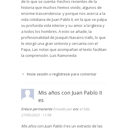
de lo que se cuenta -hechos recientes de la
historia que muchos hemos vivido, algunos de
enorme trascendencia- y porque nos acerca a la
vida cotidiana de Juan Pablo II, en la que se palpa
su profunda vida interior y su amor a la Iglesia y
a todos los hombres. A esto se añade, la
profesionalidad de Joaquín Navarro-Valls, lo que
le otorgó una gran sintonía y cercanía con el
Papa, Las notas que acompañan el texto facilitan
la comprensión. Luis Ramoneda
Inicie sesión
o
regístrese
para comentar
Mis años con Juan Pablo II
es
Enlace permanente
Enviado por
enc
el Sáb,
27/05/2023 - 11:58
Mis años con Juan Pablo II
es un extracto de las