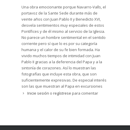
la serenidad, que interpreta como una
Una obra emocionante porque Navarro-Valls, el
consecuencia de su abandono en las manos de
portavoz de la Sante Sede durante más de
Dios; también subraya la humildad, buen humor
veinte años con Juan Pablo II y Benedicto XVI,
y el saber escuchar. Según van pasando los
desvela sentimientos muy especiales de estos
años encuentra cómo el Pontífice va dedicando
Pontífices y de él mismo al servicio de la Iglesia.
más tiempo a la oración, a compartir con Dios sus
No parece un hombre sentimental en el sentido
preocupaciones, penas y alegrías (pág.376). A
corriente pero sí que lo es por su categoría
veces pienso -escribe Navarro-Valls- que el Papa
humana y el calor de su fe bien formada. Ha
no se da cuenta del peso que tienen sus
vivido muchos tiempos de intimidad con Juan
palabras ante la opinión pública (págs.111 y
Pablo II gracias a la deferencia del Papa y a la
400); la presencia del Pontífice en un lugar -
sintonía de corazones. Así lo muestran las
añade- hace que algunas cosas que antes no lo
fotografías que incluye esta obra, que son
eran ahora sean posibles y confirma a los
suficientemente expresivas. De especial interés
católicos en su vocación (pág.89).
son las que muestran al Papa en excursiones
Como gobernante, la figura de Juan Pablo II es
por las montañas derrochando simpatía y buen
Inicie sesión
o
regístrese
para comentar
gigantesca; lejos de esperar que le alcancen los
humor. Obra emocionantetambién porque el
acontecimientos sale a su encuentro (pág.329); le
portavoz ha vivido momentos importantes de la
duelen tragedias como la destrucción del Líbano
historia junto con misiones de alto nivel y
a causa de la guerra o la pobreza del Sahel,
desarrollo incierto poco conocidas por la gente.
en África, y se dirige a la opinión pública mundial,
Como un viaje a Moscú o la visita de Gorbachov
a los gobernantes que podrían colaborar para
al Vaticano, o la preparación del viaje del Papa a