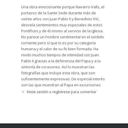
la serenidad, que interpreta como una
Una obra emocionante porque Navarro-Valls, el
consecuencia de su abandono en las manos de
portavoz de la Sante Sede durante más de
Dios; también subraya la humildad, buen humor
veinte años con Juan Pablo II y Benedicto XVI,
y el saber escuchar. Según van pasando los
desvela sentimientos muy especiales de estos
años encuentra cómo el Pontífice va dedicando
Pontífices y de él mismo al servicio de la Iglesia.
más tiempo a la oración, a compartir con Dios sus
No parece un hombre sentimental en el sentido
preocupaciones, penas y alegrías (pág.376). A
corriente pero sí que lo es por su categoría
veces pienso -escribe Navarro-Valls- que el Papa
humana y el calor de su fe bien formada. Ha
no se da cuenta del peso que tienen sus
vivido muchos tiempos de intimidad con Juan
palabras ante la opinión pública (págs.111 y
Pablo II gracias a la deferencia del Papa y a la
400); la presencia del Pontífice en un lugar -
sintonía de corazones. Así lo muestran las
añade- hace que algunas cosas que antes no lo
fotografías que incluye esta obra, que son
eran ahora sean posibles y confirma a los
suficientemente expresivas. De especial interés
católicos en su vocación (pág.89).
son las que muestran al Papa en excursiones
Como gobernante, la figura de Juan Pablo II es
por las montañas derrochando simpatía y buen
Inicie sesión
o
regístrese
para comentar
gigantesca; lejos de esperar que le alcancen los
humor. Obra emocionantetambién porque el
acontecimientos sale a su encuentro (pág.329); le
portavoz ha vivido momentos importantes de la
duelen tragedias como la destrucción del Líbano
historia junto con misiones de alto nivel y
a causa de la guerra o la pobreza del Sahel,
desarrollo incierto poco conocidas por la gente.
en África, y se dirige a la opinión pública mundial,
Como un viaje a Moscú o la visita de Gorbachov
a los gobernantes que podrían colaborar para
al Vaticano, o la preparación del viaje del Papa a