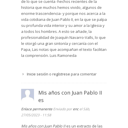
de lo que se cuenta -hechos recientes de la
historia que muchos hemos vivido, algunos de
enorme trascendencia- y porque nos acerca a la
vida cotidiana de Juan Pablo II, en la que se palpa
su profunda vida interior y su amor a la Iglesia y
a todos los hombres. A esto se añade, la
profesionalidad de Joaquín Navarro-Valls, lo que
le otorgó una gran sintonía y cercanía con el
Papa, Las notas que acompañan el texto facilitan
la comprensión. Luis Ramoneda
Inicie sesión
o
regístrese
para comentar
Mis años con Juan Pablo II
es
Enlace permanente
Enviado por
enc
el Sáb,
27/05/2023 - 11:58
Mis años con Juan Pablo II
es un extracto de las