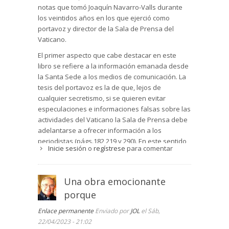
notas que tomó Joaquín Navarro-Valls durante
los veintidos años en los que ejerció como
portavoz y director de la Sala de Prensa del
Vaticano.
El primer aspecto que cabe destacar en este
libro se refiere a la información emanada desde
la Santa Sede a los medios de comunicación. La
tesis del portavoz es la de que, lejos de
cualquier secretismo, si se quieren evitar
especulaciones e informaciones falsas sobre las
actividades del Vaticano la Sala de Prensa debe
adelantarse a ofrecer información a los
periodistas (págs.182,219 y 290). En este sentido
Inicie sesión
o
regístrese
para comentar
Navarro-Valls puso en contacto a los
informadores con el Pontífice, gestionó la
aparición de libros -especialmente el libro
Una obra emocionante
entrevista del Papa con Vittorio Messori
porque
Cruzando el umbral de la esperanza
- y favoreció
algún mensaje televisivo.
Enlace permanente
Enviado por
JOL
el Sáb,
Del perfil de Juan Pablo II Navarro destaca
22/04/2023 - 21:02