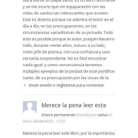
día a día de un papa santo. Es un libro fascinante
y se me ocurre que sin equiparación con las
vidas de santos tan interesantes que existen.
Este es distinto porque se adentra el lector en el
día a día, en las preocupaciones, en las
circunstancias variadísimas de su jornada. Todo
esto es posible porque el autor, Joaquín Navarro-
Valls, durante veinte años, estuvo a su lado,
como jefe de prensa, con una confianza y una
cercanía sorprendente. No es fácil encontrar
nada igual, y como consecuencia tenemos
múltiples ejemplos de la piedad de este pontífice
santo, de su preocupación por las cosas de la
Iglesia, un seguimiento de cerca en sus múltiples
Inicie sesión
o
regístrese
para comentar
viajes. En fin, algo verdaderamente difícil de
igualar, pues se dieron unas circunstancias
únicas. Lo recomiendo vivamente porque se
Merece la pena leer este
aprende mucho de la vida de un santo, seguida
Enlace permanente
Enviado por
cattus
el
en los detalles del día a día.
Dom, 06/08/2023 - 17:27
Merece la pena leer este libro, por la importancia