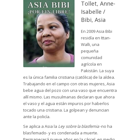
Tollet, Anne-
Isabelle /
Bibi, Asia
En 2009 Asia Bibi
residía en Ittan-
Walli, una
pequeña
comunidad
agrícola en
Pakistán. La suya
es la única familia cristiana (católica) de la aldea.
Trabajando en el campo con otras mujeres, Asia
bebe agua del pozo con una vaso que encuentra
allí mismo. Las musulmanas declaran que ahora
el vaso y el agua están impuros por haberlos
tocado una cristiana. La golpean y denuncian
ante la policía.
Se aplica a Asia la
Ley sobre la blasfemia
-no ha
blasfemado- y es condenada a muerte.
Permanecerá nueve años en la cárcel, en medio