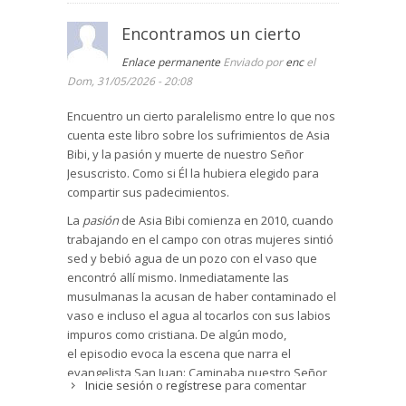
Encontramos un cierto
Enlace permanente
Enviado por
enc
el
Dom, 31/05/2026 - 20:08
Encuentro un cierto paralelismo entre lo que nos
cuenta este libro sobre los sufrimientos de Asia
Bibi, y la pasión y muerte de nuestro Señor
Jesuscristo. Como si Él la hubiera elegido para
compartir sus padecimientos.
La
pasión
de Asia Bibi comienza en 2010, cuando
trabajando en el campo con otras mujeres sintió
sed y bebió agua de un pozo con el vaso que
encontró allí mismo. Inmediatamente las
musulmanas la acusan de haber contaminado el
vaso e incluso el agua al tocarlos con sus labios
impuros como cristiana. De algún modo,
el episodio evoca la escena que narra el
evangelista San Juan: Caminaba nuestro Señor
Inicie sesión
o
regístrese
para comentar
Jesucristo atravesando Samaría cuando,