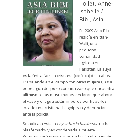
Tollet, Anne-
Isabelle /
Bibi, Asia
En 2009 Asia Bibi
residía en Ittan-
Walli, una
pequeña
comunidad
agrícola en
Pakistán. La suya
es la única familia cristiana (católica) de la aldea.
Trabajando en el campo con otras mujeres, Asia
bebe agua del pozo con una vaso que encuentra
allí mismo. Las musulmanas declaran que ahora
el vaso y el agua están impuros por haberlos
tocado una cristiana. La golpean y denuncian
ante la policía.
Se aplica a Asia la
Ley sobre la blasfemia
-no ha
blasfemado- y es condenada a muerte.
Permanecerá nueve años en la cárcel, en medio