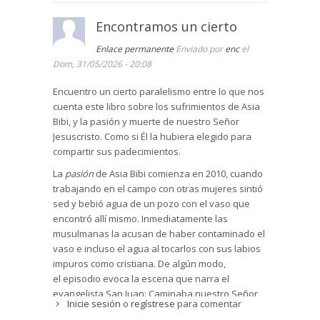
Encontramos un cierto
Enlace permanente
Enviado por
enc
el
Dom, 31/05/2026 - 20:08
Encuentro un cierto paralelismo entre lo que nos
cuenta este libro sobre los sufrimientos de Asia
Bibi, y la pasión y muerte de nuestro Señor
Jesuscristo. Como si Él la hubiera elegido para
compartir sus padecimientos.
La
pasión
de Asia Bibi comienza en 2010, cuando
trabajando en el campo con otras mujeres sintió
sed y bebió agua de un pozo con el vaso que
encontró allí mismo. Inmediatamente las
musulmanas la acusan de haber contaminado el
vaso e incluso el agua al tocarlos con sus labios
impuros como cristiana. De algún modo,
el episodio evoca la escena que narra el
evangelista San Juan: Caminaba nuestro Señor
Inicie sesión
o
regístrese
para comentar
Jesucristo atravesando Samaría cuando,