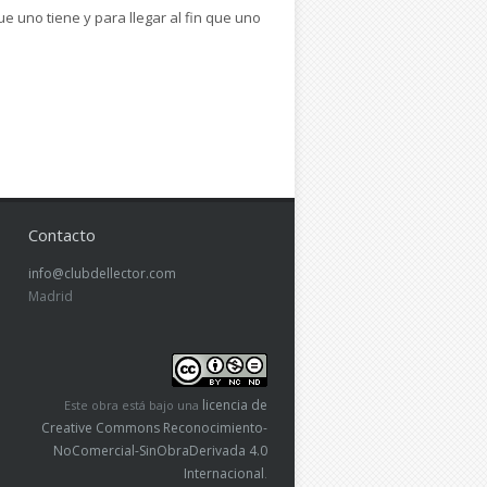
e uno tiene y para llegar al fin que uno
Contacto
info@clubdellector.com
Madrid
licencia de
Este obra está bajo una
Creative Commons Reconocimiento-
NoComercial-SinObraDerivada 4.0
Internacional
.