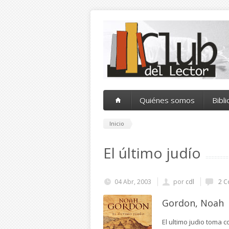
Pasar al contenido principal
Quiénes somos
Bibl
Inicio
El último judío
04 Abr, 2003
por
cdl
2 C
Gordon, Noah
El ultimo judio toma 