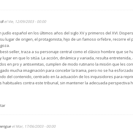
cdl
el Vie, 12/09/2003 - 00:00
n judío español en los últimos años del siglo XV y primeros del XVI. Dispe
 su lugar de origen, el protagonista, hijo de un famoso orfebre, recorre e
goza.
e best-seller, traza a su personaje central como el clásico hombre que se 
y lugar en que lo sitúa. La acción, dinámica y variada, resulta entretenida
dos en pro y antisemitas, cumplen de modo rutinario la misión que les co
egado mucha imaginación para concebir la trama, pero no se ha esforzado
sfondo del contenido, centrado en la actuación de los inquisidores para repr
s habituales contra este tribunal, sin mantener la adecuada perspectiva h
tar
bengue
el Mar, 17/06/2003 - 00:00