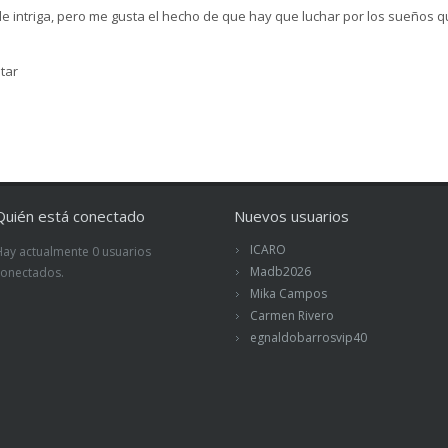
de intriga, pero me gusta el hecho de que hay que luchar por los sueños qu
tar
Quién está conectado
Nuevos usuarios
ICARO
Hay actualmente 0 usuarios
Madb2026
conectados.
Mika Campos
Carmen Rivero
egnaldobarrosvip40