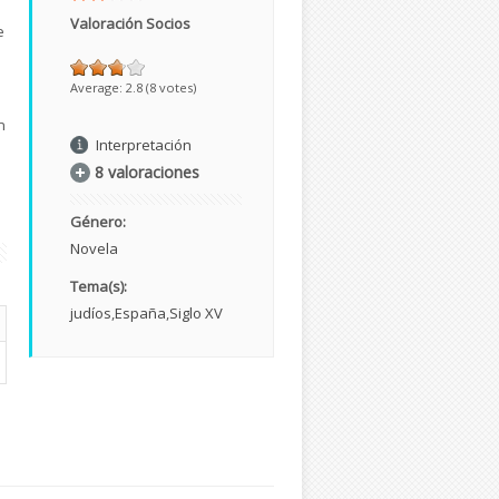
Valoración Socios
e
Average:
2.8
(
8
votes)
n
Interpretación
8 valoraciones
Género:
Novela
Tema(s):
judíos
España
Siglo XV