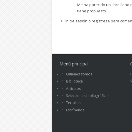
Me ha parecido un libro lleno 
tiene propuesto.
Inicie sesión
o
regístrese
para comen
Menú principal
Quiénes somos
Biblioteca
Artículos
Selecciones bibliográficas
Tertulias
Escríbenos