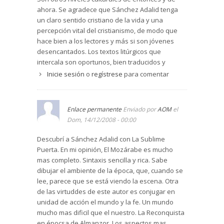
ahora. Se agradece que Sánchez Adalid tenga
un claro sentido cristiano de la vida y una
percepción vital del cristianismo, de modo que
hace bien a los lectores y más si son jóvenes
desencantados. Los textos litúrgicos que
intercala son oportunos, bien traducidos y
reciamente piadosos. Todo un éxito.
Inicie sesión
o
regístrese
para comentar
Enlace permanente
Enviado por
AOM
el
Dom, 14/12/2008 - 00:00
Descubrí a Sánchez Adalid con La Sublime
Puerta. En mi opinión, El Mozárabe es mucho
mas completo. Sintaxis sencilla y rica. Sabe
dibujar el ambiente de la época, que, cuando se
lee, parece que se está viendo la escena. Otra
de las virtuddes de este autor es conjugar en
unidad de acción el mundo y la fe. Un mundo
mucho mas dificil que el nuestro. La Reconquista
en épocsa de Almanzor. Los aspectos mas