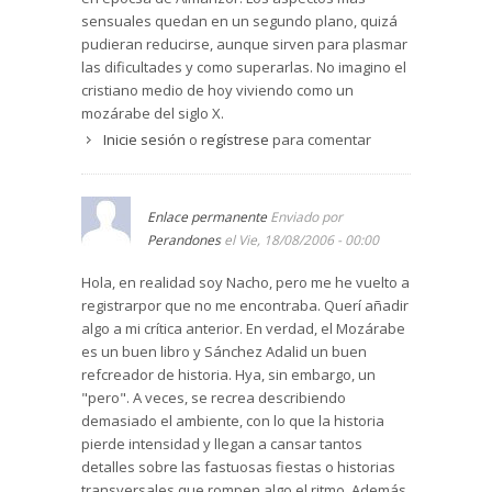
sensuales quedan en un segundo plano, quizá
pudieran reducirse, aunque sirven para plasmar
las dificultades y como superarlas. No imagino el
cristiano medio de hoy viviendo como un
mozárabe del siglo X.
Inicie sesión
o
regístrese
para comentar
Enlace permanente
Enviado por
Perandones
el Vie, 18/08/2006 - 00:00
Hola, en realidad soy Nacho, pero me he vuelto a
registrarpor que no me encontraba. Querí añadir
algo a mi crítica anterior. En verdad, el Mozárabe
es un buen libro y Sánchez Adalid un buen
refcreador de historia. Hya, sin embargo, un
"pero". A veces, se recrea describiendo
demasiado el ambiente, con lo que la historia
pierde intensidad y llegan a cansar tantos
detalles sobre las fastuosas fiestas o historias
transversales que rompen algo el ritmo. Además,