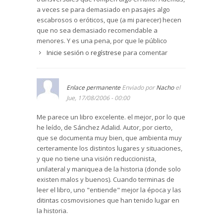
a veces se para demasiado en pasajes algo
escabrosos o eróticos, que (a mi parecer) hecen
que no sea demasiado recomendable a
menores. Y es una pena, por que le público
juvenil sale enriquecido con este tipo de
Inicie sesión
o
regístrese
para comentar
literatura, y esos pasajes no añaden nada a la
historia, y se podrían resolver con una elipsis.
Muchas gracias
Enlace permanente
Enviado por
Nacho
el
Jue, 17/08/2006 - 00:00
Me parece un libro excelente. el mejor, por lo que
he leído, de Sánchez Adalid. Autor, por cierto,
que se documenta muy bien, que ambienta muy
certeramente los distintos lugares y situaciones,
y que no tiene una visión reduccionista,
unilateral y maniquea de la historia (donde solo
existen malos y buenos). Cuando terminas de
leer el libro, uno "entiende" mejor la época y las
ditintas cosmovisiones que han tenido lugar en
la historia.