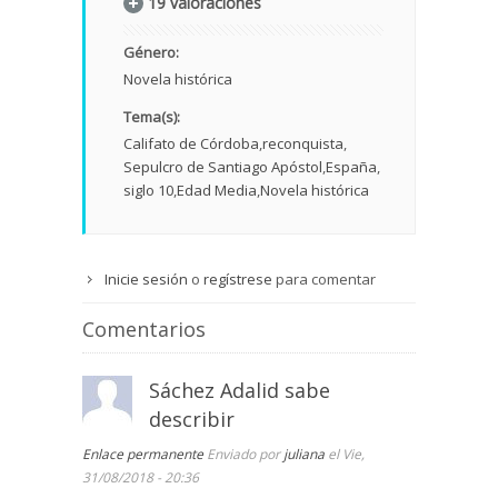
19 valoraciones
Género:
Novela histórica
Tema(s):
Califato de Córdoba
reconquista
Sepulcro de Santiago Apóstol
España
siglo 10
Edad Media
Novela histórica
Inicie sesión
o
regístrese
para comentar
Comentarios
Sáchez Adalid sabe
describir
Enlace permanente
Enviado por
juliana
el Vie,
31/08/2018 - 20:36