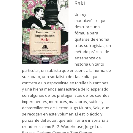
Saki
Un rey
maquiavélico que
descubre una
fórmula para
quitarse de encima
a las sufragistas, un
método práctico de
enseñanza de
historia un tanto
particular, un sablista que encuentra la horma de
su zapato, una socialista de clase alta que
contrata a un especialista en tortillas bizantinas
y una hiena menos amaestrada de lo esperado
son algunos de los protagonistas de los cuentos
impertinentes, mordaces, macabros, sutiles y
desternillantes de Hector Hugh Munro, Saki, que
se recogen en este volumen. El estilo ácido y
punzante del autor, que admiraría e inspiraría a
creadores como P. G. Wodehouse, Jorge Luis
Borges, Graham Greene o Tom Sharpe,