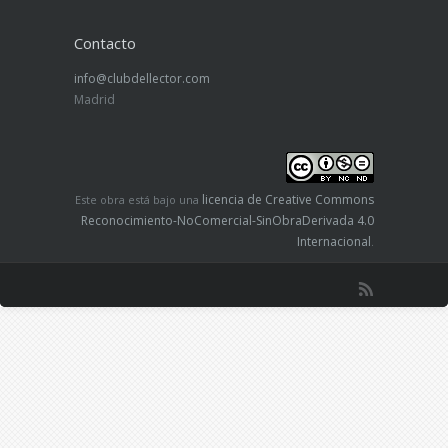
Contacto
info@clubdellector.com
Madrid
licencia de Creative Commons
Este obra está bajo una
Reconocimiento-NoComercial-SinObraDerivada 4.0
Internacional
.