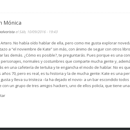
n Mónica
polvorista
el Sáb, 10/09/2016 - 19:43
rtero. No había oído hablar de ella, pero como me gusta explorar noveda
istazo a “el noviembre de Kate” sin más, con ánimo de seguir con otros lib
car las demás. ¿Cómo es posible?, te preguntarás. Pues porque es una co
on personajes, normales y costumbres que comparte mucha gente y, ademá
s en una cafetería de tertulia y te engancha el modo de hablar. No es que
s años 70, pero es real, es tu historia y la de mucha gente: Kate es una pe
usta y lleva su tristeza –la ha dejado el novio- a un bar escondido todos
e con un grupo de tres amigos hackers, uno de ellos policía, que tiene un
tar