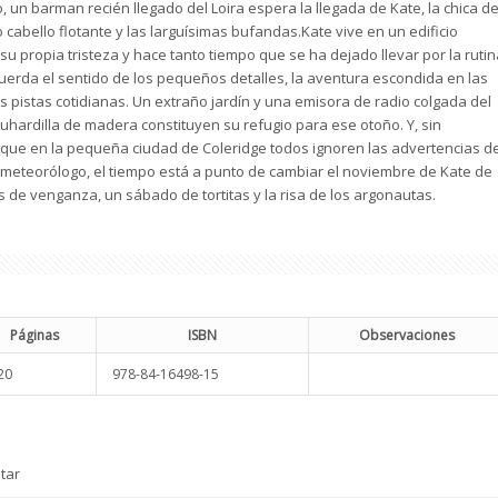
 un barman recién llegado del Loira espera la llegada de Kate, la chica de
 cabello flotante y las larguísimas bufandas.Kate vive en un edificio
u propia tristeza y hace tanto tiempo que se ha dejado llevar por la rutin
uerda el sentido de los pequeños detalles, la aventura escondida en las
 pistas cotidianas. Un extraño jardín y una emisora de radio colgada del
buhardilla de madera constituyen su refugio para ese otoño. Y, sin
ue en la pequeña ciudad de Coleridge todos ignoren las advertencias d
 meteorólogo, el tiempo está a punto de cambiar el noviembre de Kate de
de venganza, un sábado de tortitas y la risa de los argonautas.
Páginas
ISBN
Observaciones
20
978-84-16498-15
tar