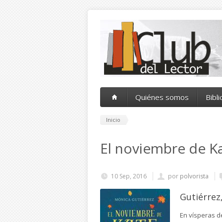
Pasar al contenido principal
Quiénes somos
Bibl
Inicio
El noviembre de K
10 Sep, 2016
por
polvorista
Gutiérrez
En vísperas d