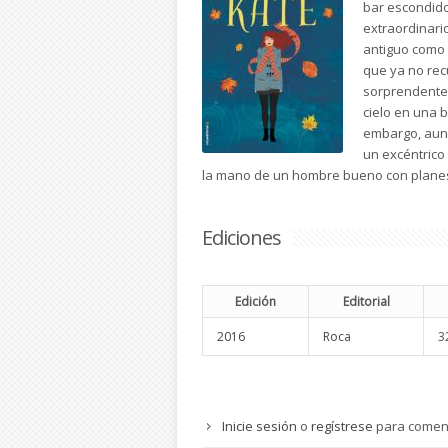
bar escondido,
extraordinario
antiguo como s
que ya no rec
sorprendentes
cielo en una 
embargo, aunq
un excéntrico
la mano de un hombre bueno con planes 
Ediciones
Edición
Editorial
2016
Roca
3
Inicie sesión
o
regístrese
para comen