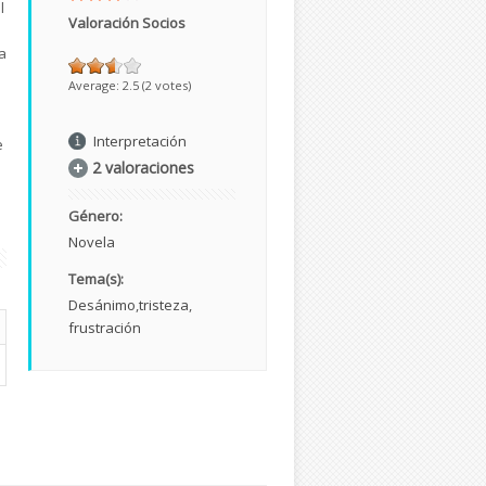
l
Valoración Socios
a
Average:
2.5
(
2
votes)
Interpretación
e
2 valoraciones
Género:
Novela
Tema(s):
Desánimo
tristeza
frustración