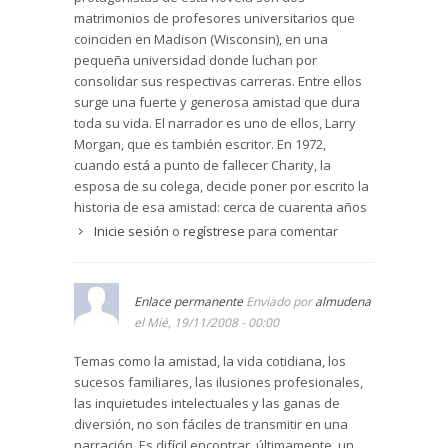
matrimonios de profesores universitarios que
coinciden en Madison (Wisconsin), en una
pequeña universidad donde luchan por
consolidar sus respectivas carreras. Entre ellos
surge una fuerte y generosa amistad que dura
toda su vida. El narrador es uno de ellos, Larry
Morgan, que es también escritor. En 1972,
cuando está a punto de fallecer Charity, la
esposa de su colega, decide poner por escrito la
historia de esa amistad: cerca de cuarenta años
repletos de alegrías. Larry centra su narración en
Inicie sesión
o
regístrese
para comentar
Charity, el alma del grupo, una mujer con un
fuerte y contagioso carácter. Lo que les une es el
trabajo, la familia, las ganas de diversión, los
Enlace permanente
Enviado por
almudena
sucesos familiares, las inquietudes intelectuales.
el Mié, 19/11/2008 - 00:00
El autor, que se inspiró en sucesos de su vida, ha
sabido describir esa actitud con un tono elegante
Temas como la amistad, la vida cotidiana, los
y exquisito, el apropiado para penetrar en la
sucesos familiares, las ilusiones profesionales,
sólida personalidad de estos atrayentes
las inquietudes intelectuales y las ganas de
personajes.
diversión, no son fáciles de transmitir en una
narración. Es difícil encontrar, últimamente, un