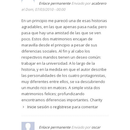
Enlace permanente
Enviado por
acabrero
parejas que permaneces unidas después de
el Dom, 07/03/2010 - 00:00
treinta años. La fidelidad de esos matrimonios
ha sabido superar las dificultades de terribles
En un principio me pareció una de esas historias
enfermedades y de dificultades de caracteres
agradables, en las que apenas pasa nada; pero
contrarios.
pasa que hay una amistad de las que se ven
Cuando se vuelven a reunir los dos amigos,
poco. Estos dos matrimonios encajan de
ambos reconocen que su matrimonio ha
maravilla desde el principio a pesar de sus
funcionado pese a todo y que sienten cierta
diferencias sociales. Al fin y al cabo los
dependencia de sus mujeres de las que no se
respectivos maridos tienen un deseo común:
sienten con fuerzas para prescindir, aunque el
trabajar en la universidad. A lo largo de la
destino parece amenazar y la fatalidad
historia, y en la medida en que el autor describe
imponerse.
las personalidades de los cuatro protagonistas,
muy diferentes entre ellos, se va descubriendo
Como ambos, Larry y Sid, son profesores
un mundo rico en matices. A simple vista dos
universitarios, la novela refleja las luchas
matrimonios felices; profundizando
internas de los departamentos por conseguir
encontramos diferencias importantes. Charity
imponer sus opiniones académicas, por ocupar
tiene un carácter capaz de apagar a cualquiera
Inicie sesión
o
regístrese
para comentar
los puestos, etc. Larry es profesor de Lengua
que esté cerca, y eso lo sufrirá su marido. La
Inglesa y de la literatura que abarca desde
enfermedad de Sally, en cambio, produce una
Beowulf hasta Thomas Hardy. También
unidad en su matrimonio no sospechada al
aparecen discursos sobre la retórica, material
Enlace permanente
Enviado por
oscar