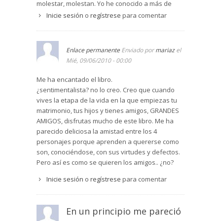
molestar, molestan. Yo he conocido a más de
generosa dedicación.
una. No me parece un libro recomendable, más
Inicie sesión
o
regístrese
para comentar
Años en los que ha habido de todo. Ya en la casa
bien al contrario. Como suelo decir, es un libro
de invitados, en Battle Pondo, Larry narra al
plano, de coordenadas "x" e "y"; le falta la "z", la
lector los principales hitos de esa amistad. Los
altura que da perspectiva. Soy de ciencias, lo
Enlace permanente
Enviado por
mariaz
el
momentos difíciles en los que Larry fue
siento.
Mié, 09/06/2010 - 00:00
despedido de la universidad y los Lang le
ayudaron incluso económicamente. El intenso
Me ha encantado el libro.
ritmo de trabajo al que Larry se sometió para
¿sentimentalista? no lo creo. Creo que cuando
conseguir sacar a su familia adelante. El
vives la etapa de la vida en la que empiezas tu
nacimiento de Lang, la hija de Larry y Sally. La
matrimonio, tus hijos y tienes amigos, GRANDES
enfermedad de Sally, la polio, que la deje
AMIGOS, disfrutas mucho de este libro. Me ha
postrada durante toda su vida. Los buenos
parecido deliciosa la amistad entre los 4
momentos compartidos, las excursiones en la
personajes porque aprenden a quererse como
naturaleza…
son, conociéndose, con sus virtudes y defectos.
Ahora es Charity la que les necesita. Afronta sus
Pero así es como se quieren los amigos.. ¿no?
últimos días de vida con una extensa metástasis
Inicie sesión
o
regístrese
para comentar
de un cáncer de estómago. Y Sally acude a su lao
pese a las dificultades físicas en las que la polio
la ha dejado.
En un principio me pareció
Stegner construye su relato con estas dos