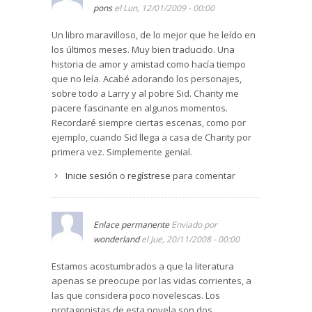
principio: el modo en que él se presta a ayudarla
habitual para un profesor e talleres creativos de
pons
el Lun, 12/01/2009 - 00:00
durante toda su vida produce un efecto positivo.
Literatura, que fue la ocupación del autor
Y en el fondo de la vida de estos cuatro
durante toda su vida.
Un libro maravilloso, de lo mejor que he leído en
personajes falta cualquier tipo de trascendencia,
los últimos meses. Muy bien traducido. Una
La novela se constituye como un canto amoroso
lo que hace que la historia termine resultando un
historia de amor y amistad como hacía tiempo
a la cultura occidental. En pleno siglo XX, Stegner
poco triste. Muy agradable de leer aunque en
que no leía. Acabé adorando los personajes,
bucea en las raíces griegas y latinas de una
algún momento se ralentice en exceso y pueda
sobre todo a Larry y al pobre Sid. Charity me
Europa cuyo renacimiento se respira en
parecer que le sobran páginas.
Leer artículo >>
pacere fascinante en algunos momentos.
ciudades como Florencia. El texto está plagado
Recordaré siempre ciertas escenas, como por
de citas literarias, de títulos de novelas y autores
ejemplo, cuando Sid llega a casa de Charity por
de la vieja Europa.
primera vez. Simplemente genial.
También hay referencias a la pintura y a la
Inicie sesión
o
regístrese
para comentar
música que sumergen al lector en la civilización
occidental y constituyen un telón de fondo tan
importante como la inmensidad de la naturaleza
de Battle Pond.
Enlace permanente
Enviado por
wonderland
el Jue, 20/11/2008 - 00:00
Estamos acostumbrados a que la literatura
apenas se preocupe por las vidas corrientes, a
las que considera poco novelescas. Los
protagonistas de esta novela son dos