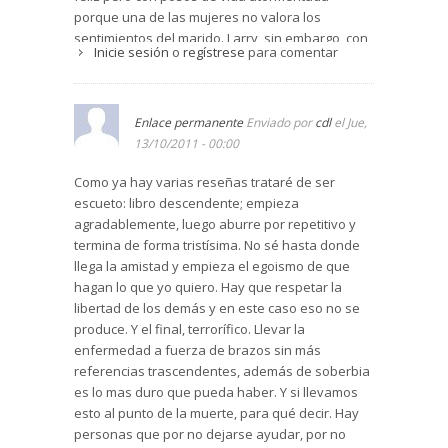
porque una de las mujeres no valora los
un joven profesor universitario en Wisconsin, la
sentimientos del marido. Larry, sin embargo, con
que atrae a su círculo a otro joven profesor,
Inicie sesión
o
regístrese
para comentar
grandes proyectos juvenles, trastocados por la
Larry Morgan, y a su esposa, Sally.
enfermedad de Sally, al final reconoce que la
La novela es, principalmente el relato de la
enfermedad de su mujer le ha dado mucho.
amistad de esas dos parejas.
Del libro se desprenden lecciones de amistad
Enlace permanente
Enviado por
cdl
el Jue,
dignas de encomio. Reflexiones sobre el sentido
13/10/2011 - 00:00
La voz narradora es la de Larry Morgan. Stegner
del verdadero amor "don de sí" de querer a los
nos permite conocer diferentes opiniones de
Como ya hay varias reseñas trataré de ser
demás como son con sus defectos y limitaciones,
esos momentos mediante diálogos entre Larry y
escueto: libro descendente; empieza
del respeto a la libertad de los demás y a sus
los otros tres amigos.
agradablemente, luego aburre por repetitivo y
posibles equivocaciones, sin imponerse.
El tiempo de la novela se desarrolla durante el
termina de forma tristísima. No sé hasta donde
Es un libro sobre todo para comentar con los
día de 1972, en el que Larry y su esposa Sally
llega la amistad y empieza el egoismo de que
amigos y sacar consideraciones para la vida
llegan a Battle Pond, tras viajar desde
hagan lo que yo quiero. Hay que respetar la
ordinaria: fidelidad, necesidad de los
Alburquerque, Nuevo Méjico, hasta Battle Pond,
libertad de los demás y en este caso eso no se
sentimientos, la libertad, la educación de los
el paraíso construido por Charity en Vermont.
produce. Y el final, terrorífico. Llevar la
hijos...
enfermedad a fuerza de brazos sin más
Se echa en falta también la trascendencia. Algo
Han pasado treinta años. Los años en los que
referencias trascendentes, además de soberbia
que cuando falta acaba por asfixiar las vidas.
ambos matrimonios han construido sus familias,
es lo mas duro que pueda haber. Y si llevamos
Así todo, me ha gustado mucho.
su carrera profesional y han sabido mantener la
esto al punto de la muerte, para qué decir. Hay
relación de amistad profunda mediante su
personas que por no dejarse ayudar, por no
presencia en los momentos difíciles y su