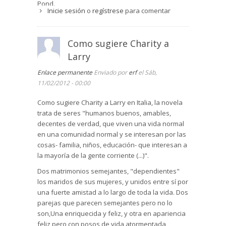
Pond.
Inicie sesión
o
regístrese
para comentar
Charity Ellis, la hija Emily Ellis, la heredera del
matriarcado, conquista el corazón el joven Sid
Lang, heredero rebelde de un magnate de las
Como sugiere Charity a
finanzas. Larry se enfrenta a su destino
Larry
empresarial y decide dedicarse a la poesía.
Stegner recrea a un joven cuyo carácter débil a
Enlace permanente
Enviado por
erf
el Sáb,
la hora de la investigación, le impide acceder a la
11/02/2012 - 00:00
titularidad de profesor universitario. Esa misma
Como sugiere Charity a Larry en Italia, la novela
inconstancia queda patente a la hora de
trata de seres "humanos buenos, amables,
consagrarse a la poesía. Solo el carácter
decentes de verdad, que viven una vida normal
enérgico de su esposa Charity le hace aparecer
en una comunidad normal y se interesan por las
como la cabeza de una familia numerosa y como
cosas- familia, niños, educación- que interesan a
propietario y protector de la naturaleza en una
la mayoría de la gente corriente (...)".
zona extensa de Battle Pond. Charity ejerce un
matriarcado férreo desde el que diseña la gran
Dos matrimonios semejantes, "dependientes"
mansión, el paisaje, la vida de todos y cada uno
los maridos de sus mujeres, y unidos entre sí por
de los miembros de la familia durante treinta
una fuerte amistad a lo largo de toda la vida. Dos
años.
parejas que parecen semejantes pero no lo
son,Una enriquecida y feliz, y otra en apariencia
Y también es la vida social de Charity, las fiestas
feliz pero con posos de vida atormentada
que organiza en su casa de recién casada con