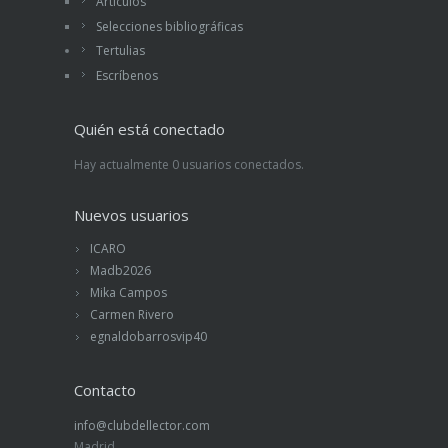
Artículos
Selecciones bibliográficas
Tertulias
Escríbenos
Quién está conectado
Hay actualmente 0 usuarios conectados.
Nuevos usuarios
ICARO
Madb2026
Mika Campos
Carmen Rivero
egnaldobarrosvip40
Contacto
info@clubdellector.com
Madrid