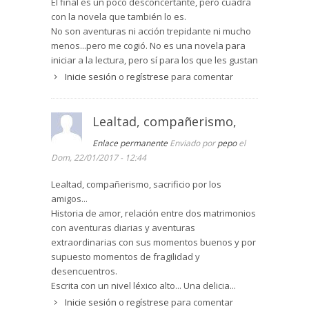
El final es un poco desconcertante, pero cuadra
con la novela que también lo es.
No son aventuras ni acción trepidante ni mucho
menos...pero me cogió. No es una novela para
iniciar a la lectura, pero sí para los que les gustan
las buenas novelas.
Inicie sesión
o
regístrese
para comentar
Se echa en falta una referencia a la
trascendencia: en este sentido la novela es muy
plana...aunqe no pierde intensidad por eso.
Lealtad, compañerismo,
Muy limpia.
Enlace permanente
Enviado por
pepo
el
Dom, 22/01/2017 - 12:44
Lealtad, compañerismo, sacrificio por los
amigos...
Historia de amor, relación entre dos matrimonios
con aventuras diarias y aventuras
extraordinarias con sus momentos buenos y por
supuesto momentos de fragilidad y
desencuentros.
Escrita con un nivel léxico alto... Una delicia...
Inicie sesión
o
regístrese
para comentar