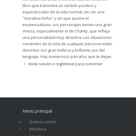
libro que transmita un sentido positivo y
esperanzador de la vida normal, sin ser una
"moralina ñoña" y sin que asome el
existencialismo. Los personajes tienen una gran
viveza, especialmente el de Charity, que refleja
una personalidad muy atractiva. Las situaciones
corrientes de la vida de cualquier persona están
descritas con gran belleza y brillante uso del
lenguaje. Hay numerosos párrafos que te dejan
pensativo, y te sugieren muchas ideas. Leerlo es
Inicie sesión
o
regístrese
para comentar
como contemplar un bello paisaje, parece que no
pasa nada, pero en su sencillez es perfecto por
todos los elementos que lo componen.
Menú principal
Quiénes somos
Biblioteca