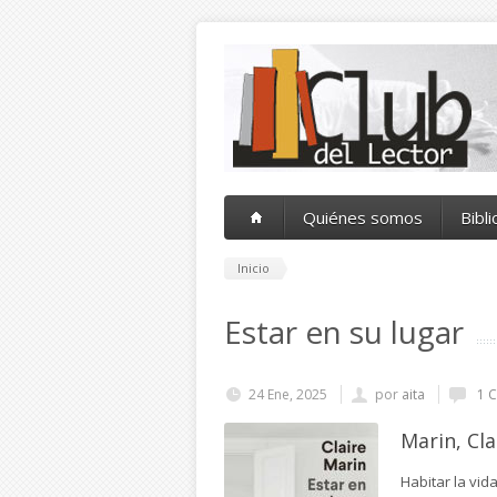
Pasar al contenido principal
Quiénes somos
Bibl
Inicio
Estar en su lugar
24 Ene, 2025
por
aita
1 C
Marin, Cla
Habitar la vida