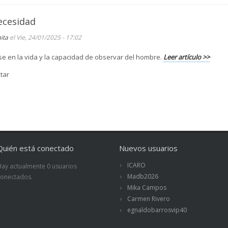
ecesidad
aita
el Vie, 24/01/2025 - 17:02
e en la vida y la capacidad de observar del hombre.
Leer artículo >>
tar
Quién está conectado
Nuevos usuarios
ICARO
Hay actualmente 0 usuarios
Madb2026
conectados.
Mika Campos
Carmen Rivero
egnaldobarrosvip40