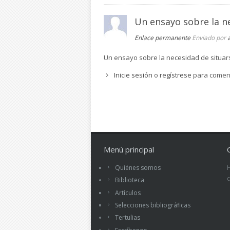
Un ensayo sobre la n
Enlace permanente
Enviado por
Un ensayo sobre la necesidad de situars
Inicie sesión
o
regístrese
para comen
Menú principal
Quiénes somos
Biblioteca
Artículos
Selecciones bibliográficas
Tertulias