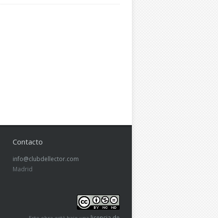
Contacto
info@clubdellector.com
Madrid
licencia de
Este obra está bajo una